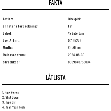
FAKTA
Artist:
Blackpink
Enheter i förpackning:
1 st
Label:
Yg Entertain
Lev. Artnr.:
00165278
Media:
Kit Album
Releasedatum:
2024-08-30
Streckkod:
8809848758034
LÅTLISTA
1. Pink Venom
2. Shut Down
3. Typa Girl
4. Yeah Yeah Yeah