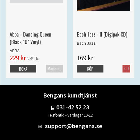
Abba - Dancing Queen
Bach Jazz - II (Digipak CD)
(Black 10" Vinyl)
Bach Jazz
ABBA
229 kr
169 kr
249 kr
Maxisingel
CD
BOKA
KÖP
Bengans kundtjänst
031-42 52 23
Telefontid - vardagar 10-12
support@bengans.se