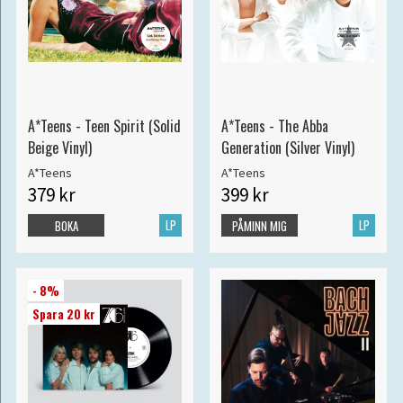
A*Teens - Teen Spirit (Solid
A*Teens - The Abba
Beige Vinyl)
Generation (Silver Vinyl)
A*Teens
A*Teens
379 kr
399 kr
LP
LP
BOKA
PÅMINN MIG
- 8%
Spara 20 kr