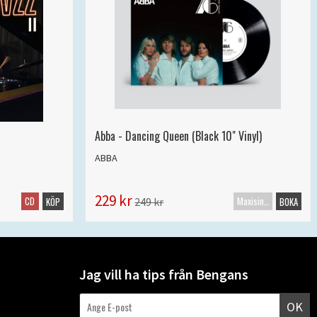
Abba - Dancing Queen (Black 10" Vinyl)
ABBA
229 kr
CD
Maxisingel
249 kr
KÖP
BOKA
Jag vill ha tips från Bengans
OK