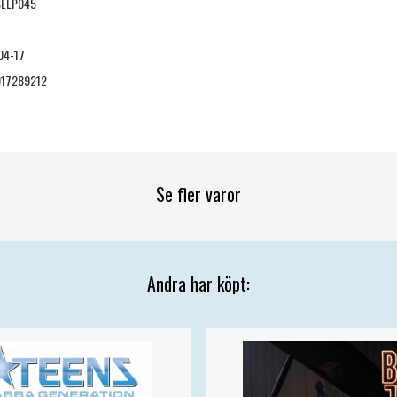
SELP045
04-17
17289212
Se fler varor
Andra har köpt: