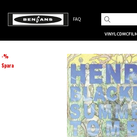
FAQ
VINYL
CD
MC
FIL
-
%
Spara