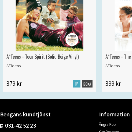
A*Teens - Teen Spirit (Solid Beige Vinyl)
A*Teens - The 
A*Teens
A*Teens
379 kr
399 kr
LP
BOKA
Bengans kundtjänst
Information
031-42 52 23
Ångra Köp
Om Bengans