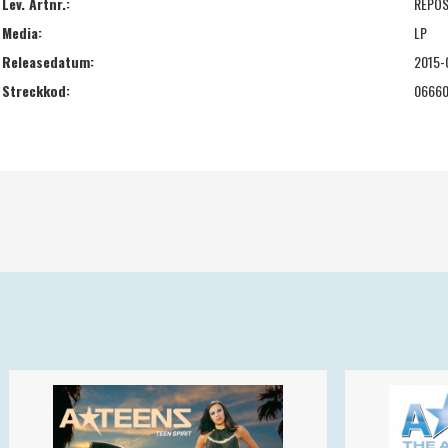
Lev. Artnr.:
REPO
Media:
LP
Releasedatum:
2015-
Streckkod:
06660