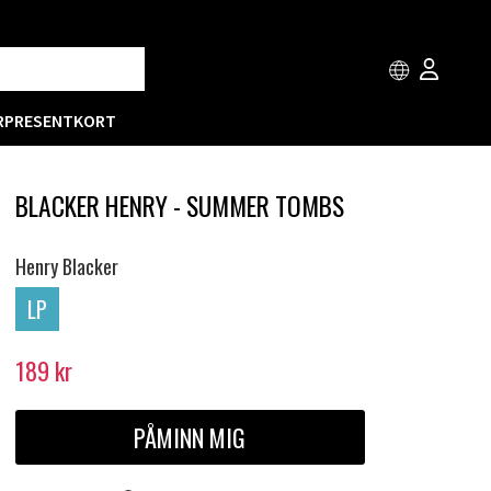
R
PRESENTKORT
BLACKER HENRY - SUMMER TOMBS
Henry Blacker
LP
189
kr
PÅMINN MIG