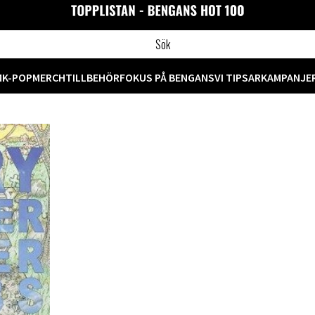
M
K-POP
MERCH
TILLBEHÖR
FOKUS PÅ BENGANS
VI TIPSAR
KAMPANJE