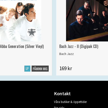
Abba Generation (Silver Vinyl)
Bach Jazz - II (Digipak CD)
Bach Jazz
169 kr
LP
PÅMINN MIG
Kontakt
Våra butiker & öppettider
Din sida