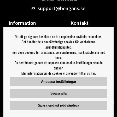
support@bengans.se
Information
Kontakt
Ångra Köp
Våra butiker & öppettider
För att ge dig som besökare en bra upplevelse använder vi cookies.
Om Bengans
Din sida
Det handlar dels om nödvändiga cookies för webbsidans
FAQ / Köp- & Leveransvillkor
Logga ut
grundfunktionalitet,
men även cookies för prestanda, personalisering, marknadsföring med
Jag vill ha tips från Bengans
mera.
Du bestämmer genom att anpassa dina cookie-inställningar som du
OK
önskar.
Mer information om de cookies vi använder
hittar du här
.
Inställningar för nyhetsbrev
Anpassa inställningar
Följ oss på:
Spara alla
Spara endast nödvändiga
Copyright 2023 Bengans E-Handel | Est. 1974