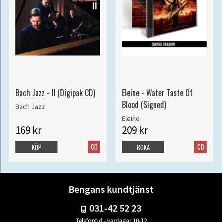
Bach Jazz - II (Digipak CD)
Eleine - Water Taste Of
Blood (Signed)
Bach Jazz
Eleine
169 kr
209 kr
CD
CD
KÖP
BOKA
Bengans kundtjänst
031-42 52 23
Telefontid - vardagar 10-12