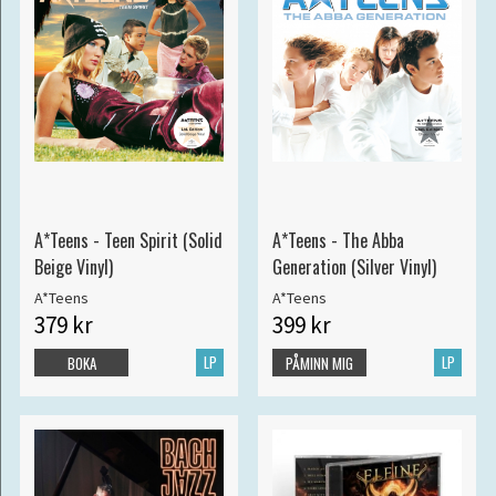
A*Teens - Teen Spirit (Solid
A*Teens - The Abba
Beige Vinyl)
Generation (Silver Vinyl)
A*Teens
A*Teens
379 kr
399 kr
LP
LP
BOKA
PÅMINN MIG