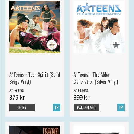
A*Teens - Teen Spirit (Solid
A*Teens - The Abba
Beige Vinyl)
Generation (Silver Vinyl)
A*Teens
A*Teens
379 kr
399 kr
LP
LP
BOKA
PÅMINN MIG