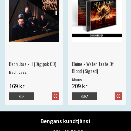
Bach Jazz - II (Digipak CD)
Eleine - Water Taste Of
Blood (Signed)
Bach Jazz
Eleine
169 kr
209 kr
CD
CD
KÖP
BOKA
Bengans kundtjänst