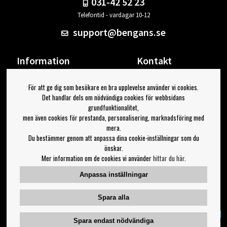
031-42 52 23
Telefontid - vardagar 10-12
support@bengans.se
Information
Kontakt
Ångra Köp
Våra butiker & öppettider
För att ge dig som besökare en bra upplevelse använder vi cookies.
Om Bengans
Din sida
Det handlar dels om nödvändiga cookies för webbsidans
FAQ / Köp- & Leveransvillkor
Logga ut
grundfunktionalitet,
men även cookies för prestanda, personalisering, marknadsföring med
Jag vill ha tips från Bengans
mera.
Du bestämmer genom att anpassa dina cookie-inställningar som du
OK
önskar.
Mer information om de cookies vi använder
hittar du här
.
Inställningar för nyhetsbrev
Anpassa inställningar
Följ oss på:
Spara alla
Spara endast nödvändiga