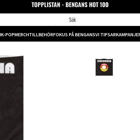
M
K-POP
MERCH
TILLBEHÖR
FOKUS PÅ BENGANS
VI TIPSAR
KAMPANJE