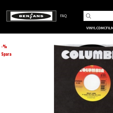
FAQ
VINYL
CD
MC
FIL
-
%
Spara