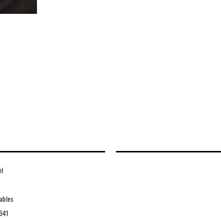
el
ables
641