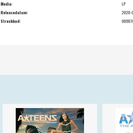
Media:
LP
Releasedatum:
2020-0
Streckkod:
00987