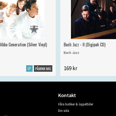
Abba Generation (Silver Vinyl)
Bach Jazz - II (Digipak CD)
Bach Jazz
169 kr
LP
PÅMINN MIG
Kontakt
Våra butiker & öppettider
Din sida