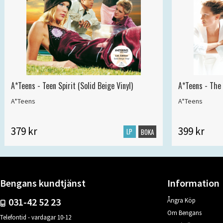
A*Teens - Teen Spirit (Solid Beige Vinyl)
A*Teens - The 
A*Teens
A*Teens
379 kr
399 kr
LP
BOKA
Bengans kundtjänst
Information
031-42 52 23
Ångra Köp
Om Bengans
Telefontid - vardagar 10-12