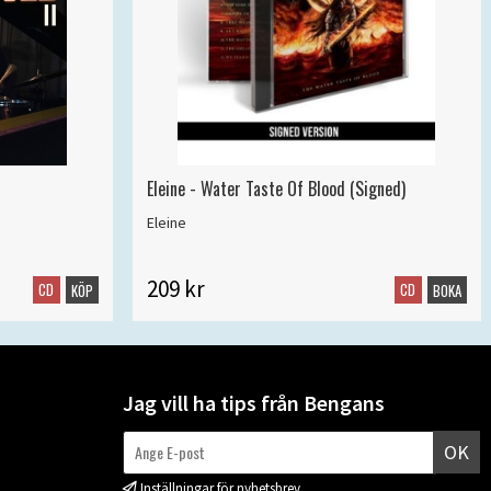
Eleine - Water Taste Of Blood (Signed)
Eleine
209 kr
CD
CD
KÖP
BOKA
Jag vill ha tips från Bengans
OK
Inställningar för nyhetsbrev