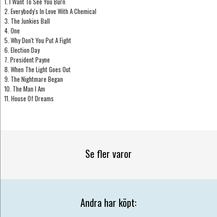
1. I Want To See You Burn
2. Everybody's In Love With A Chemical
3. The Junkies Ball
4. One
5. Why Don't You Put A Fight
6. Election Day
7. President Payne
8. When The Light Goes Out
9. The Nightmare Began
10. The Man I Am
11. House Of Dreams
Se fler varor
Andra har köpt: