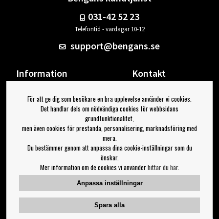
031-42 52 23
Telefontid - vardagar 10-12
support@bengans.se
Information
Kontakt
Ångra Köp
Våra butiker & öppettider
För att ge dig som besökare en bra upplevelse använder vi cookies.
Om Bengans
Din sida
Det handlar dels om nödvändiga cookies för webbsidans
FAQ / Köp- & Leveransvillkor
Logga ut
grundfunktionalitet,
men även cookies för prestanda, personalisering, marknadsföring med
Jag vill ha tips från Bengans
mera.
Du bestämmer genom att anpassa dina cookie-inställningar som du
OK
önskar.
Mer information om de cookies vi använder
hittar du här
.
Inställningar för nyhetsbrev
Anpassa inställningar
Följ oss på:
Spara alla