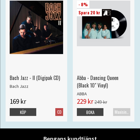
- 8%
Spara 20 kr
Bach Jazz - II (Digipak CD)
Abba - Dancing Queen
(Black 10" Vinyl)
Bach Jazz
ABBA
169 kr
229 kr
249 kr
CD
Maxisingel
KÖP
BOKA
Bengans kundtjänst