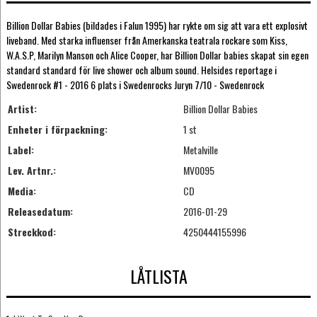
Billion Dollar Babies (bildades i Falun 1995) har rykte om sig att vara ett explosivt
liveband. Med starka influenser från Amerkanska teatrala rockare som Kiss,
W.A.S.P, Marilyn Manson och Alice Cooper, har Billion Dollar babies skapat sin egen
standard standard för live shower och album sound. Helsides reportage i
Swedenrock #1 - 2016 6 plats i Swedenrocks Juryn 7/10 - Swedenrock
Artist:
Billion Dollar Babies
Enheter i förpackning:
1 st
Label:
Metalville
Lev. Artnr.:
MV0095
Media:
CD
Releasedatum:
2016-01-29
Streckkod:
4250444155996
LÅTLISTA