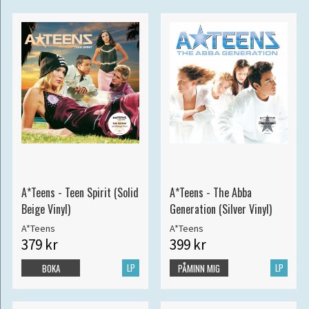
A*Teens - Teen Spirit (Solid
A*Teens - The Abba
Beige Vinyl)
Generation (Silver Vinyl)
A*Teens
A*Teens
379 kr
399 kr
LP
LP
BOKA
PÅMINN MIG