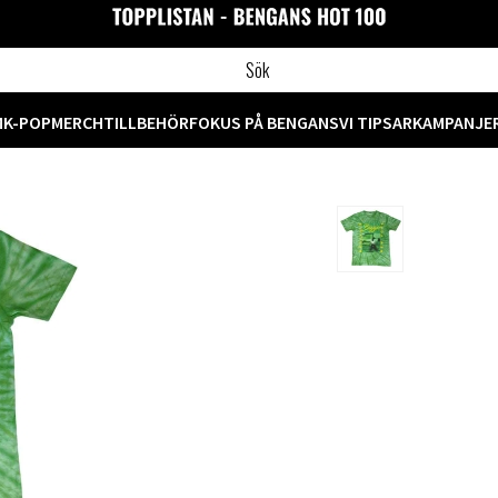
M
K-POP
MERCH
TILLBEHÖR
FOKUS PÅ BENGANS
VI TIPSAR
KAMPANJE