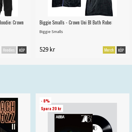
Hoodie: Crown
Biggie Smalls - Crown Uni Bl Bath Robe:
Biggie Smalls
529 kr
Hoodies
Merch
KÖP
KÖP
- 8%
Spara 20 kr