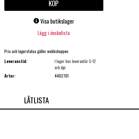
KÖP
Visa butikslager
Lägg i önskelista
Pris och lagerstatus gäller webbshoppen
Leveranstid:
I lager hos leverantör 5-12
arb.dgr
Artnr:
4402701
LÅTLISTA