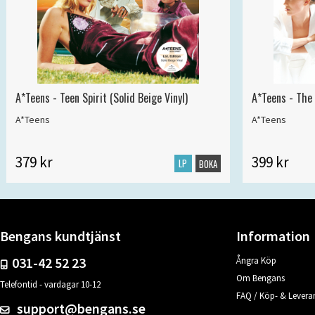
A*Teens - Teen Spirit (Solid Beige Vinyl)
A*Teens - The 
A*Teens
A*Teens
379 kr
399 kr
LP
BOKA
Bengans kundtjänst
Information
031-42 52 23
Ångra Köp
Om Bengans
Telefontid - vardagar 10-12
FAQ / Köp- & Leveran
support@bengans.se