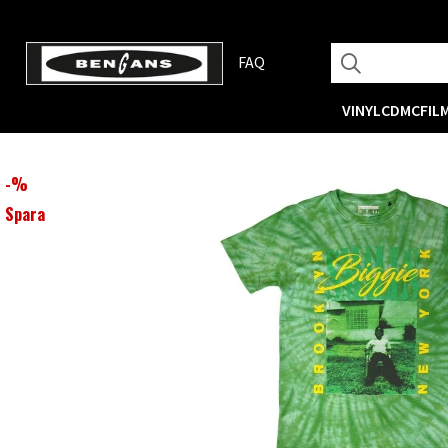
FAQ
VINYL
CD
MC
FIL
-
%
Spara