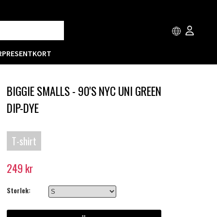
R
PRESENTKORT
BIGGIE SMALLS - 90'S NYC UNI GREEN
DIP-DYE
T-shirt
249
kr
Storlek: