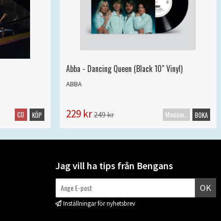
Abba - Dancing Queen (Black 10" Vinyl)
ABBA
229 kr
CD
Maxisingel
249 kr
KÖP
BOKA
Jag vill ha tips från Bengans
OK
Inställningar för nyhetsbrev