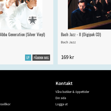
Abba Generation (Silver Vinyl)
Bach Jazz - II (Digipak CD)
Bach Jazz
169 kr
LP
PÅMINN MIG
Kontakt
Våra butiker & öppettider
Din sida
svillkor
Logga ut