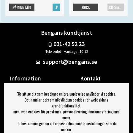
LP
CD-Singel
PÅMINN MIG
BOKA
Bengans kundtjänst
031-42 52 23
Telefontid - vardagar 10-12
support@bengans.se
Information
Kontakt
Ångra Köp
Våra butiker & öppettider
För att ge dig som besökare en bra upplevelse använder vi cookies.
Om Bengans
Din sida
Det handlar dels om nödvändiga cookies för webbsidans
FAQ / Köp- & Leveransvillkor
Logga ut
grundfunktionalitet,
men även cookies för prestanda, personalisering, marknadsföring med
Jag vill ha tips från Bengans
mera.
Du bestämmer genom att anpassa dina cookie-inställningar som du
OK
önskar.