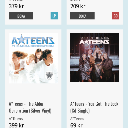
379 kr
209 kr
LP
CD
BOKA
BOKA
A*Teens - The Abba
A*Teens - You Got The Look
Generation (Silver Vinyl)
(Cd Single)
A*Teens
A*Teens
399 kr
69 kr