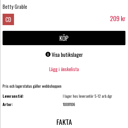
Betty Grable
209
kr
CD
KÖP
Visa butikslager
Lägg i önskelista
Pris och lagerstatus gäller webbshoppen
Leveranstid:
I lager hos leverantör 5-12 arb.dgr
Artnr:
1008106
FAKTA