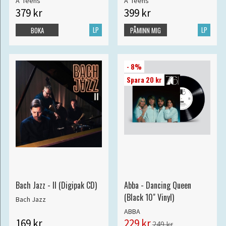
A*Teens
A*Teens
379 kr
399 kr
LP
LP
BOKA
PÅMINN MIG
- 8%
Spara 20 kr
Bach Jazz - II (Digipak CD)
Abba - Dancing Queen
(Black 10" Vinyl)
Bach Jazz
ABBA
169 kr
229 kr
249 kr