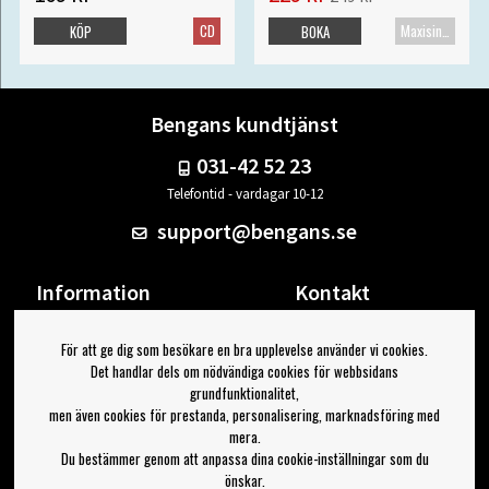
CD
Maxisingel
KÖP
BOKA
Bengans kundtjänst
031-42 52 23
Telefontid - vardagar 10-12
support@bengans.se
Information
Kontakt
Ångra Köp
Våra butiker & öppettider
För att ge dig som besökare en bra upplevelse använder vi cookies.
Om Bengans
Din sida
Det handlar dels om nödvändiga cookies för webbsidans
FAQ / Köp- & Leveransvillkor
Logga ut
grundfunktionalitet,
men även cookies för prestanda, personalisering, marknadsföring med
Jag vill ha tips från Bengans
mera.
Du bestämmer genom att anpassa dina cookie-inställningar som du
OK
önskar.