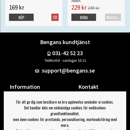
ABBA
169 kr
229 kr
249 kr
CD
Maxisingel
KÖP
BOKA
Bengans kundtjänst
031-42 52 23
Telefontid - vardagar 10-12
support@bengans.se
Information
Kontakt
Ångra Köp
Våra butiker & öppettider
För att ge dig som besökare en bra upplevelse använder vi cookies.
Om Bengans
Din sida
Det handlar dels om nödvändiga cookies för webbsidans
FAQ / Köp- & Leveransvillkor
Logga ut
grundfunktionalitet,
men även cookies för prestanda, personalisering, marknadsföring med
Jag vill ha tips från Bengans
mera.