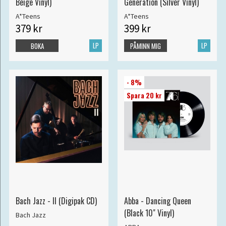
Beige Vinyl)
Generation (Silver Vinyl)
A*Teens
A*Teens
379 kr
399 kr
LP
LP
BOKA
PÅMINN MIG
- 8%
Spara 20 kr
Bach Jazz - II (Digipak CD)
Abba - Dancing Queen
(Black 10" Vinyl)
Bach Jazz