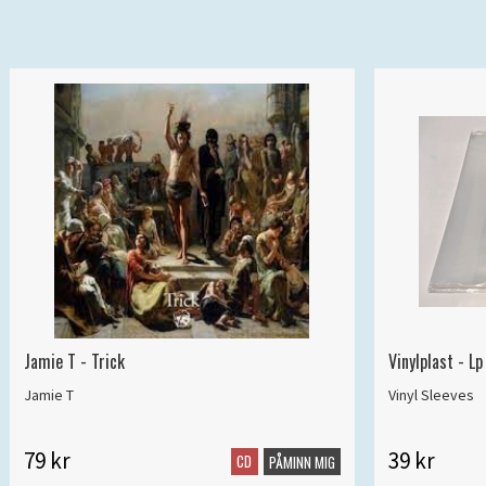
Jamie T - Trick
Vinylplast - 
Jamie T
Vinyl Sleeves
79 kr
39 kr
CD
PÅMINN MIG