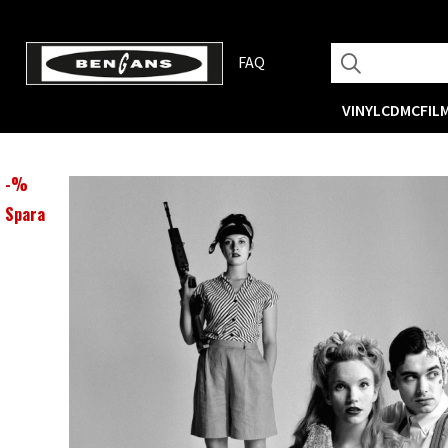
FAQ
VINYL
CD
MC
FIL
-
%
Spara