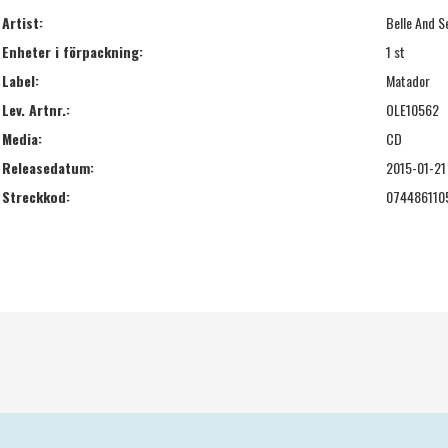
Artist:
Belle And S
Enheter i förpackning:
1 st
Label:
Matador
Lev. Artnr.:
OLE10562
Media:
CD
Releasedatum:
2015-01-21
Streckkod:
074486110