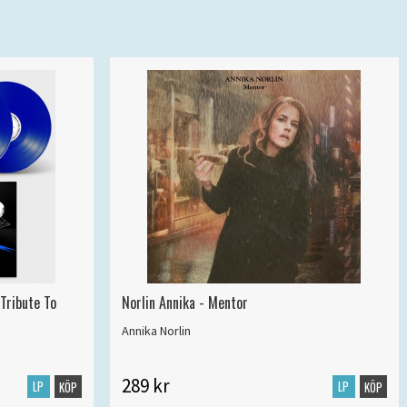
 Tribute To
Norlin Annika - Mentor
Annika Norlin
289 kr
LP
LP
KÖP
KÖP