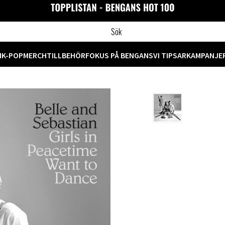
M
K-POP
MERCH
TILLBEHÖR
FOKUS PÅ BENGANS
VI TIPSAR
KAMPANJE