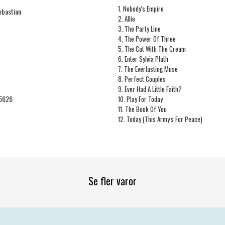
1. Nobody's Empire
ebastian
2. Allie
3. The Party Line
4. The Power Of Three
5. The Cat With The Cream
6. Enter Sylvia Plath
7. The Everlasting Muse
8. Perfect Couples
9. Ever Had A Little Faith?
5626
10. Play For Today
11. The Book Of You
12. Today (This Army's For Peace)
Se fler varor