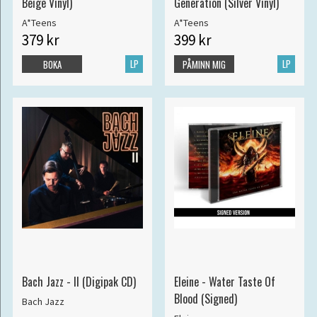
Beige Vinyl)
Generation (Silver Vinyl)
A*Teens
A*Teens
379 kr
399 kr
LP
LP
BOKA
PÅMINN MIG
Bach Jazz - II (Digipak CD)
Eleine - Water Taste Of
Blood (Signed)
Bach Jazz