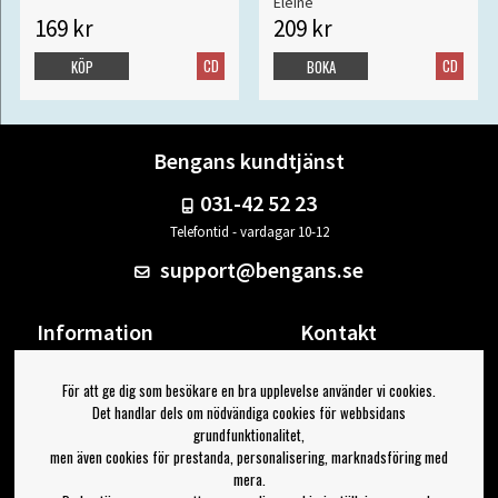
Eleine
169 kr
209 kr
CD
CD
KÖP
BOKA
Bengans kundtjänst
031-42 52 23
Telefontid - vardagar 10-12
support@bengans.se
Information
Kontakt
Ångra Köp
Våra butiker & öppettider
För att ge dig som besökare en bra upplevelse använder vi cookies.
Om Bengans
Din sida
Det handlar dels om nödvändiga cookies för webbsidans
FAQ / Köp- & Leveransvillkor
Logga ut
grundfunktionalitet,
men även cookies för prestanda, personalisering, marknadsföring med
Jag vill ha tips från Bengans
mera.