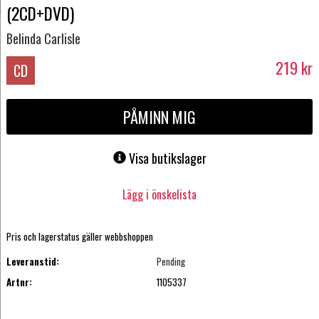
(2CD+DVD)
Belinda Carlisle
219
kr
CD
PÅMINN MIG
Visa butikslager
Lägg i önskelista
Pris och lagerstatus gäller webbshoppen
Leveranstid:
Pending
Artnr:
1105337