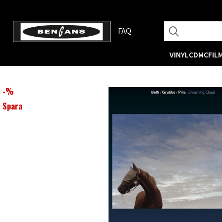
FAQ
VINYL
CD
MC
FIL
-
%
Spara