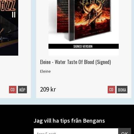
Eleine - Water Taste Of Blood (Signed)
Eleine
209 kr
CD
CD
KÖP
BOKA
Jag vill ha tips från Bengans
OK