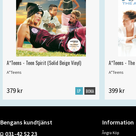
A*Teens - Teen Spirit (Solid Beige Vinyl)
A*Teens - The 
A*Teens
A*Teens
379 kr
399 kr
LP
BOKA
Bengans kundtjänst
Information
031-42 52 23
Ångra Köp