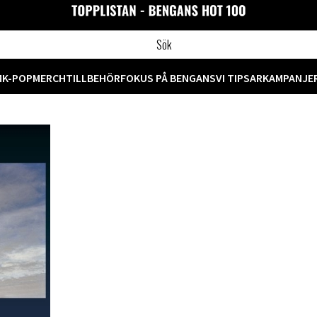
M
K-POP
MERCH
TILLBEHÖR
FOKUS PÅ BENGANS
VI TIPSAR
KAMPANJE