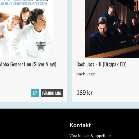
Abba Generation (Silver Vinyl)
Bach Jazz - II (Digipak CD)
Bach Jazz
169 kr
LP
PÅMINN MIG
Kontakt
Våra butiker & öppettider