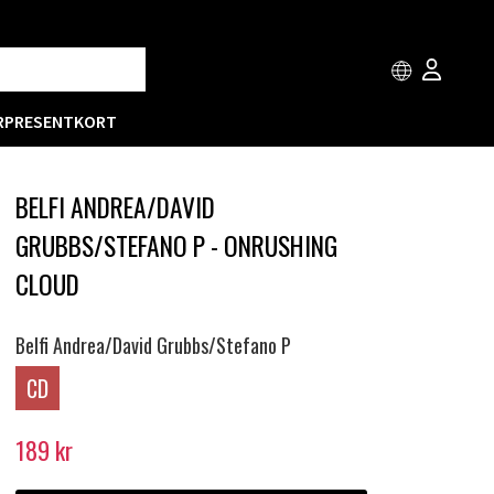
R
PRESENTKORT
BELFI ANDREA/DAVID
GRUBBS/STEFANO P - ONRUSHING
CLOUD
Belfi Andrea/David Grubbs/Stefano P
CD
189
kr