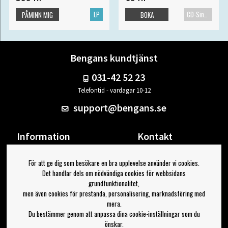
LP
CD-Singel
PÅMINN MIG
BOKA
Bengans kundtjänst
031-42 52 23
Telefontid - vardagar 10-12
support@bengans.se
Information
Kontakt
Ångra Köp
Våra butiker & öppettider
För att ge dig som besökare en bra upplevelse använder vi cookies.
Om Bengans
Din sida
Det handlar dels om nödvändiga cookies för webbsidans
FAQ / Köp- & Leveransvillkor
Logga ut
grundfunktionalitet,
men även cookies för prestanda, personalisering, marknadsföring med
Jag vill ha tips från Bengans
mera.
Du bestämmer genom att anpassa dina cookie-inställningar som du
OK
önskar.