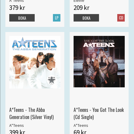
A*Teens
Eleine
379 kr
209 kr
LP
CD
BOKA
BOKA
A*Teens - The Abba
A*Teens - You Got The Look
Generation (Silver Vinyl)
(Cd Single)
A*Teens
A*Teens
399 kr
69 kr