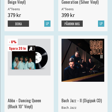
Beige Vinyl)
Generation (Silver Vinyl)
A*Teens
A*Teens
379 kr
399 kr
LP
LP
BOKA
PÅMINN MIG
- 8%
Spara 20 kr
Abba - Dancing Queen
Bach Jazz - II (Digipak CD)
(Black 10" Vinyl)
Bach Jazz