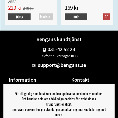
ABBA
229 kr
169 kr
249 kr
Maxisingel
CD
BOKA
KÖP
Bengans kundtjänst
031-42 52 23
Telefontid - vardagar 10-12
support@bengans.se
Information
Kontakt
Ångra Köp
Våra butiker & öppettider
För att ge dig som besökare en bra upplevelse använder vi cookies.
Om Bengans
Din sida
Det handlar dels om nödvändiga cookies för webbsidans
FAQ / Köp- & Leveransvillkor
Logga ut
grundfunktionalitet,
men även cookies för prestanda, personalisering, marknadsföring med
Jag vill ha tips från Bengans
mera.