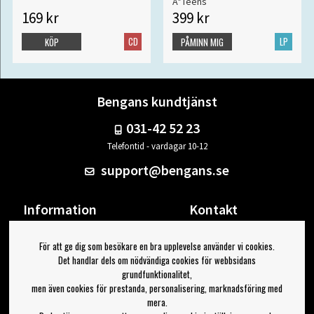
A*Teens
169 kr
399 kr
CD
LP
KÖP
PÅMINN MIG
Bengans kundtjänst
031-42 52 23
Telefontid - vardagar 10-12
support@bengans.se
Information
Kontakt
Ångra Köp
Våra butiker & öppettider
För att ge dig som besökare en bra upplevelse använder vi cookies.
Om Bengans
Din sida
Det handlar dels om nödvändiga cookies för webbsidans
FAQ / Köp- & Leveransvillkor
Logga ut
grundfunktionalitet,
men även cookies för prestanda, personalisering, marknadsföring med
Jag vill ha tips från Bengans
mera.