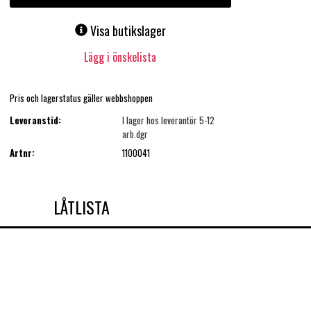
Visa butikslager
Lägg i önskelista
Pris och lagerstatus gäller webbshoppen
Leveranstid:
I lager hos leverantör 5-12
arb.dgr
Artnr:
1100041
LÅTLISTA