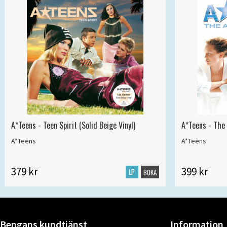
A*Teens - Teen Spirit (Solid Beige Vinyl)
A*Teens - The 
A*Teens
A*Teens
379 kr
399 kr
LP
BOKA
Bengans kundtjänst
Information