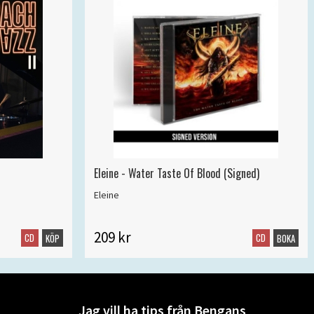
Eleine - Water Taste Of Blood (Signed)
Eleine
209 kr
CD
CD
KÖP
BOKA
Jag vill ha tips från Bengans