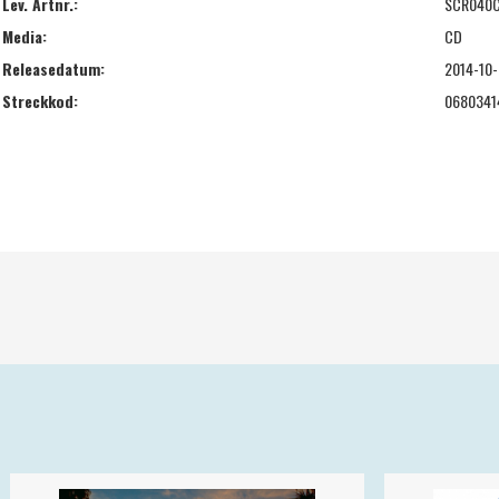
Lev. Artnr.:
SCR040
Media:
CD
Releasedatum:
2014-10
Streckkod:
0680341