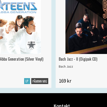
Abba Generation (Silver Vinyl)
Bach Jazz - II (Digipak CD)
Bach Jazz
169 kr
LP
PÅMINN MIG
Kontakt