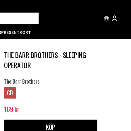
R
PRESENTKORT
THE BARR BROTHERS - SLEEPING
OPERATOR
The Barr Brothers
CD
169
kr
KÖP