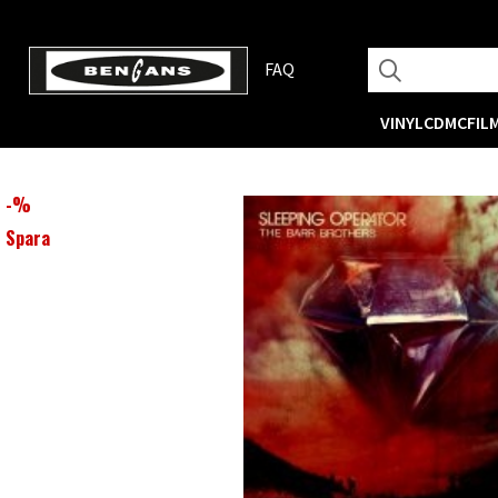
FAQ
VINYL
CD
MC
FIL
-
%
Spara