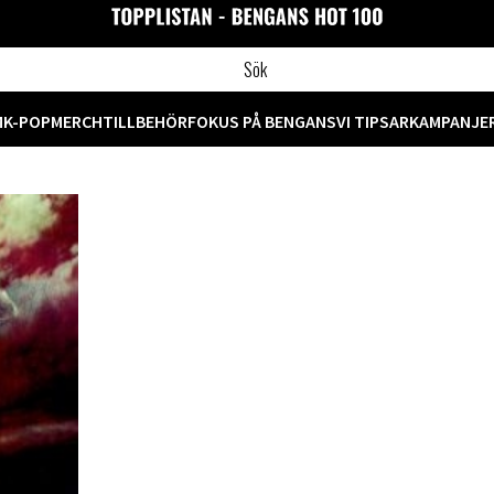
M
K-POP
MERCH
TILLBEHÖR
FOKUS PÅ BENGANS
VI TIPSAR
KAMPANJE