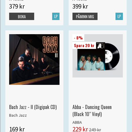
379 kr
399 kr
LP
LP
BOKA
PÅMINN MIG
- 8%
Spara 20 kr
Bach Jazz - II (Digipak CD)
Abba - Dancing Queen
(Black 10" Vinyl)
Bach Jazz
ABBA
169 kr
229 kr
249 kr