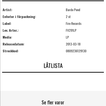
Artist:
Bardo Pond
Enheter i förpackning:
2 st
Label:
Fire Records
Lev. Artnr.:
FV291LP
Media:
LP
Releasedatum:
2013-03-18
Streckkod:
0809236129130
LÅTLISTA
Se fler varor