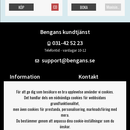
CD
Maxisingel
KÖP
BOKA
Bengans kundtjänst
031-42 52 23
Telefontid - vardagar 10-12
support@bengans.se
Information
Kontakt
Ångra Köp
Våra butiker & öppettider
För att ge dig som besökare en bra upplevelse använder vi cookies.
Om Bengans
Din sida
Det handlar dels om nödvändiga cookies för webbsidans
FAQ / Köp- & Leveransvillkor
Logga ut
grundfunktionalitet,
men även cookies för prestanda, personalisering, marknadsföring med
Jag vill ha tips från Bengans
mera.
Du bestämmer genom att anpassa dina cookie-inställningar som du
OK
önskar.