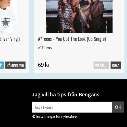
ilver Vinyl)
A*Teens - You Got The Look (Cd Single)
A*Teens
69 kr
LP
CD-Singel
PÅMINN MIG
BOKA
Jag vill ha tips från Bengans
OK
Inställningar för nyhetsbrev