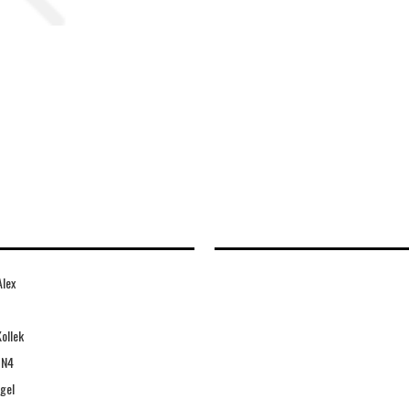
Alex
ollek
ON4
gel