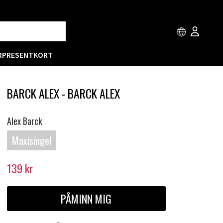
R
PRESENTKORT
BARCK ALEX - BARCK ALEX
Alex Barck
Maxisingel
139
kr
PÅMINN MIG