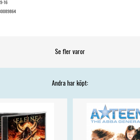
9-16
30089864
Se fler varor
Andra har köpt: