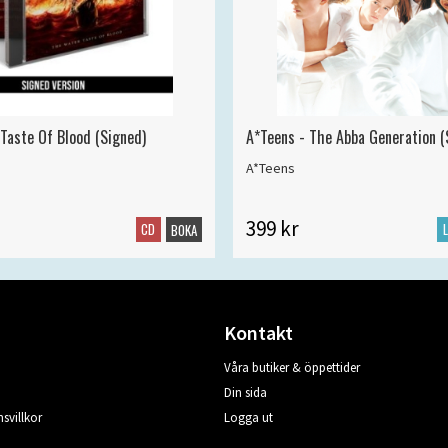
 Taste Of Blood (Signed)
A*Teens - The Abba Generation (S
A*Teens
399 kr
CD
BOKA
Kontakt
Våra butiker & öppettider
Din sida
svillkor
Logga ut