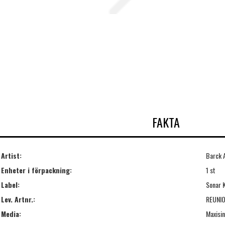
FAKTA
Artist:
Barck 
Enheter i förpackning:
1 st
Label:
Sonar K
Lev. Artnr.:
REUNI
Media:
Maxisin