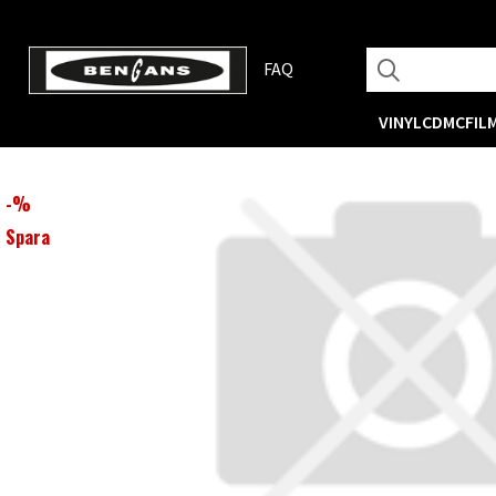
FAQ
VINYL
CD
MC
FIL
-
%
Spara