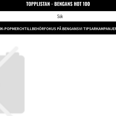
M
K-POP
MERCH
TILLBEHÖR
FOKUS PÅ BENGANS
VI TIPSAR
KAMPANJE