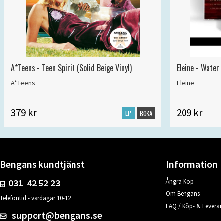
A*Teens - Teen Spirit (Solid Beige Vinyl)
Eleine - Water
A*Teens
Eleine
379 kr
209 kr
LP
BOKA
Bengans kundtjänst
Information
031-42 52 23
Ångra Köp
Om Bengans
Telefontid - vardagar 10-12
FAQ / Köp- & Leveran
support@bengans.se