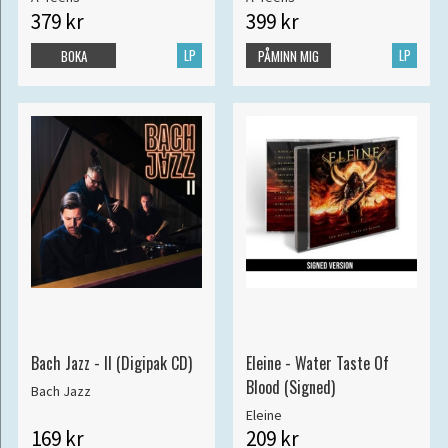
379 kr
399 kr
LP
LP
BOKA
PÅMINN MIG
Bach Jazz - II (Digipak CD)
Eleine - Water Taste Of
Blood (Signed)
Bach Jazz
Eleine
169 kr
209 kr