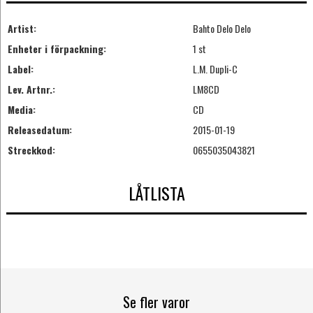
Artist:
Bahto Delo Delo
Enheter i förpackning:
1 st
Label:
L.M. Dupli-C
Lev. Artnr.:
LM8CD
Media:
CD
Releasedatum:
2015-01-19
Streckkod:
0655035043821
LÅTLISTA
Se fler varor