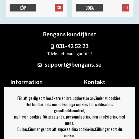
CD
CD
KÖP
BOKA
Bengans kundtjänst
031-42 52 23
Telefontid - vardagar 10-12
support@bengans.se
Information
Kontakt
Ångra Köp
Våra butiker & öppettider
För att ge dig som besökare en bra upplevelse använder vi cookies.
Om Bengans
Din sida
Det handlar dels om nödvändiga cookies för webbsidans
FAQ / Köp- & Leveransvillkor
Logga ut
grundfunktionalitet,
men även cookies för prestanda, personalisering, marknadsföring med
Jag vill ha tips från Bengans
mera.
Du bestämmer genom att anpassa dina cookie-inställningar som du
OK
önskar.