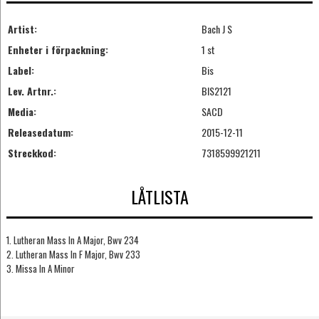
Artist:
Bach J S
Enheter i förpackning:
1 st
Label:
Bis
Lev. Artnr.:
BIS2121
Media:
SACD
Releasedatum:
2015-12-11
Streckkod:
7318599921211
LÅTLISTA
1. Lutheran Mass In A Major, Bwv 234
2. Lutheran Mass In F Major, Bwv 233
3. Missa In A Minor