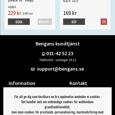
Bach Jazz
ABBA
229 kr
169 kr
249 kr
Maxisingel
CD
BOKA
KÖP
Bengans kundtjänst
031-42 52 23
Telefontid - vardagar 10-12
support@bengans.se
Information
Kontakt
Ångra Köp
Våra butiker & öppettider
För att ge dig som besökare en bra upplevelse använder vi cookies.
Om Bengans
Din sida
Det handlar dels om nödvändiga cookies för webbsidans
FAQ / Köp- & Leveransvillkor
Logga ut
grundfunktionalitet,
men även cookies för prestanda, personalisering, marknadsföring med