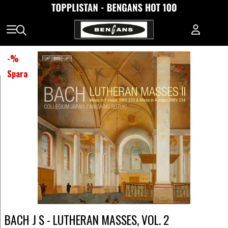
-
%
Spara
BACH J S - LUTHERAN MASSES, VOL. 2