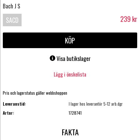
Bach J S
239
kr
SACD
KÖP
Visa butikslager
Lägg i önskelista
Pris och lagerstatus gäller webbshoppen
Leveranstid:
I lager hos leverantör 5-12 arb.dgr
Artnr:
1728741
FAKTA