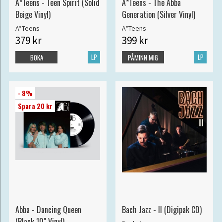
A*Teens - Teen Spirit (Solid
A*Teens - The Abba
Beige Vinyl)
Generation (Silver Vinyl)
A*Teens
A*Teens
379 kr
399 kr
LP
LP
BOKA
PÅMINN MIG
- 8%
Spara 20 kr
Abba - Dancing Queen
Bach Jazz - II (Digipak CD)
(Black 10" Vinyl)