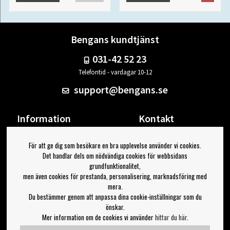
Bengans kundtjänst
031-42 52 23
Telefontid - vardagar 10-12
support@bengans.se
Information
Kontakt
Ångra Köp
Våra butiker & öppettider
För att ge dig som besökare en bra upplevelse använder vi cookies.
Om Bengans
Din sida
Det handlar dels om nödvändiga cookies för webbsidans
FAQ / Köp- & Leveransvillkor
Logga ut
grundfunktionalitet,
men även cookies för prestanda, personalisering, marknadsföring med
Jag vill ha tips från Bengans
mera.
Du bestämmer genom att anpassa dina cookie-inställningar som du
OK
önskar.
Mer information om de cookies vi använder
hittar du här
.
Inställningar för nyhetsbrev