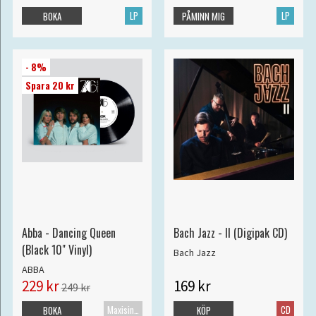
LP
LP
BOKA
PÅMINN MIG
- 8%
Spara 20 kr
Abba - Dancing Queen
Bach Jazz - II (Digipak CD)
(Black 10" Vinyl)
Bach Jazz
ABBA
229 kr
169 kr
249 kr
Maxisingel
CD
BOKA
KÖP