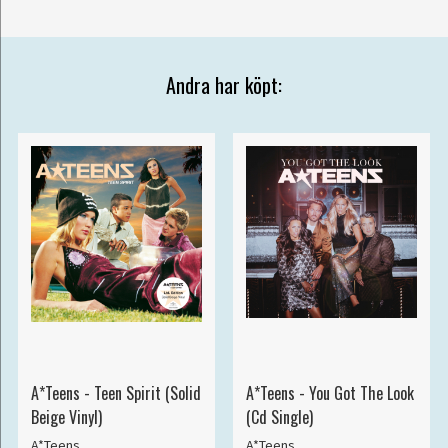
Andra har köpt:
A*Teens - Teen Spirit (Solid
A*Teens - You Got The Look
Beige Vinyl)
(Cd Single)
A*Teens
A*Teens