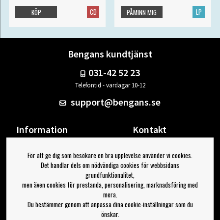
CD
LP
KÖP
PÅMINN MIG
Bengans kundtjänst
031-42 52 23
Telefontid - vardagar 10-12
support@bengans.se
Information
Kontakt
Ångra Köp
Våra butiker & öppettider
För att ge dig som besökare en bra upplevelse använder vi cookies.
Om Bengans
Din sida
Det handlar dels om nödvändiga cookies för webbsidans
FAQ / Köp- & Leveransvillkor
Logga ut
grundfunktionalitet,
men även cookies för prestanda, personalisering, marknadsföring med
Jag vill ha tips från Bengans
mera.
Du bestämmer genom att anpassa dina cookie-inställningar som du
OK
önskar.