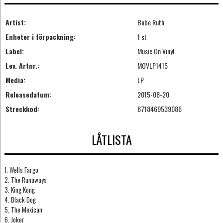
Artist:
Babe Ruth
Enheter i förpackning:
1 st
Label:
Music On Vinyl
Lev. Artnr.:
MOVLP1415
Media:
LP
Releasedatum:
2015-08-20
Streckkod:
8718469539086
LÅTLISTA
1. Wells Fargo
2. The Runaways
3. King Kong
4. Black Dog
5. The Mexican
6. Joker