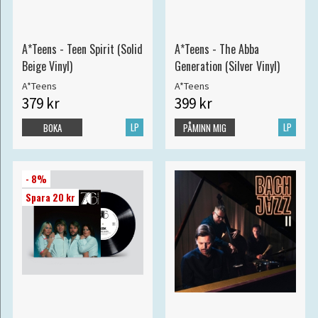
A*Teens - Teen Spirit (Solid
A*Teens - The Abba
Beige Vinyl)
Generation (Silver Vinyl)
A*Teens
A*Teens
379 kr
399 kr
LP
LP
BOKA
PÅMINN MIG
- 8%
Spara 20 kr