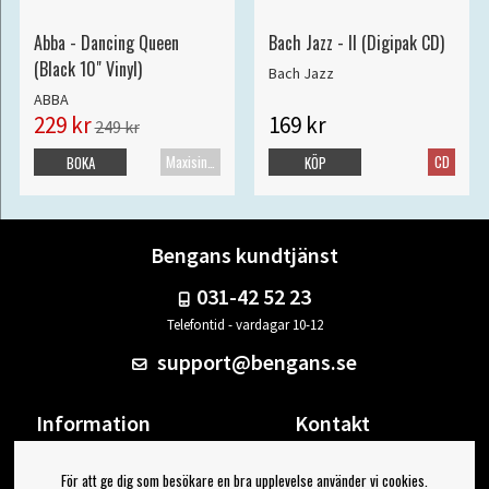
Abba - Dancing Queen
Bach Jazz - II (Digipak CD)
(Black 10" Vinyl)
Bach Jazz
ABBA
229 kr
169 kr
249 kr
Maxisingel
CD
BOKA
KÖP
Bengans kundtjänst
031-42 52 23
Telefontid - vardagar 10-12
support@bengans.se
Information
Kontakt
Ångra Köp
Våra butiker & öppettider
För att ge dig som besökare en bra upplevelse använder vi cookies.
Om Bengans
Din sida