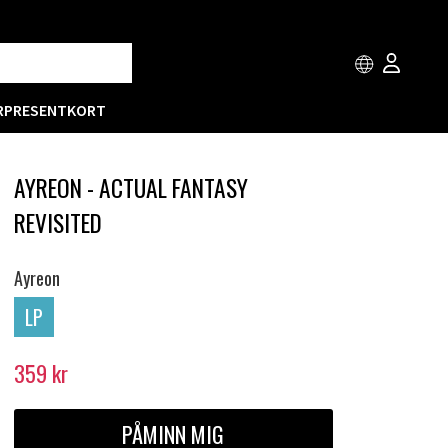
R
PRESENTKORT
AYREON - ACTUAL FANTASY
REVISITED
Ayreon
LP
359
kr
PÅMINN MIG