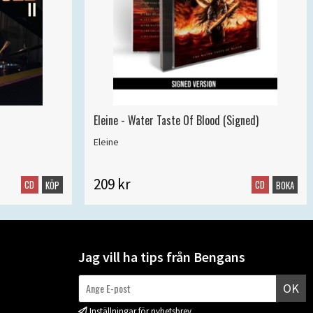
Eleine - Water Taste Of Blood (Signed)
Eleine
209 kr
CD
CD
KÖP
BOKA
Jag vill ha tips från Bengans
OK
Inställningar för nyhetsbrev