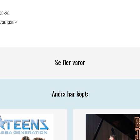
08-26
73013389
Se fler varor
Andra har köpt: