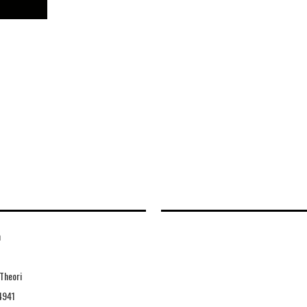
n
Theori
4941