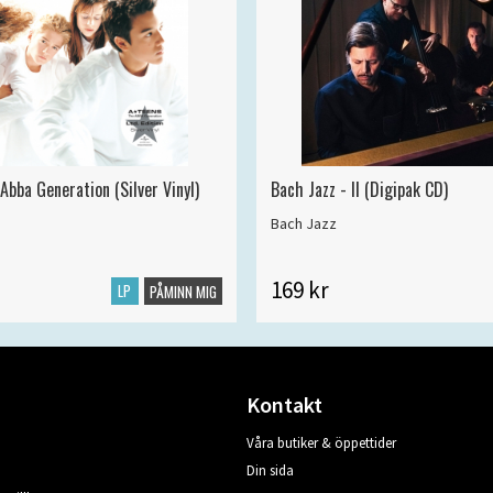
Abba Generation (Silver Vinyl)
Bach Jazz - II (Digipak CD)
Bach Jazz
169 kr
LP
PÅMINN MIG
Kontakt
Våra butiker & öppettider
Din sida