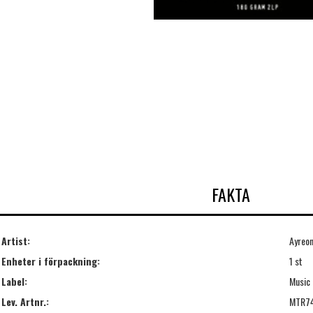
FAKTA
Artist:
Ayreo
Enheter i förpackning:
1 st
Label:
Music 
Lev. Artnr.:
MTR7