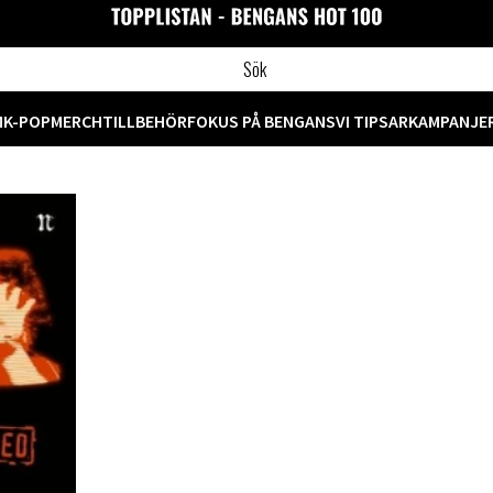
M
K-POP
MERCH
TILLBEHÖR
FOKUS PÅ BENGANS
VI TIPSAR
KAMPANJE