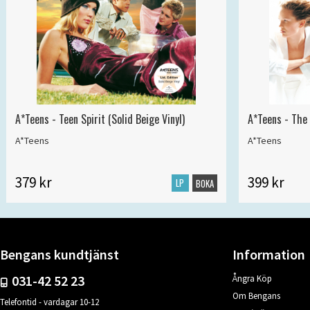
A*Teens - Teen Spirit (Solid Beige Vinyl)
A*Teens - The 
A*Teens
A*Teens
379 kr
399 kr
LP
BOKA
Bengans kundtjänst
Information
031-42 52 23
Ångra Köp
Om Bengans
Telefontid - vardagar 10-12