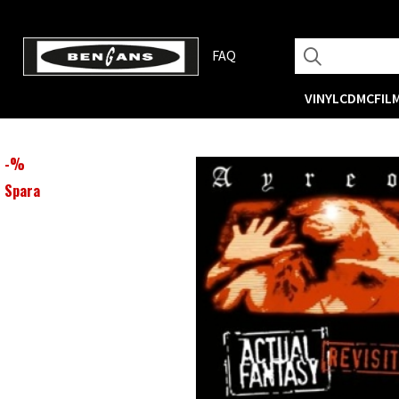
FAQ
VINYL
CD
MC
FIL
-
%
Spara