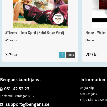
A*Teens - Teen Spirit (Solid Beige Vinyl)
Eleine - Water
A*Teens
Eleine
379 kr
209 kr
LP
BOKA
Bengans kundtjänst
Information
031-42 52 23
Ångra Köp
Om Bengans
Telefontid - vardagar 10-12
FAQ / Köp- & Leveran
support@bengans.se