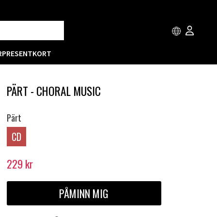
R
PRESENTKORT
PÄRT - CHORAL MUSIC
Pärt
CD
229
kr
PÅMINN MIG