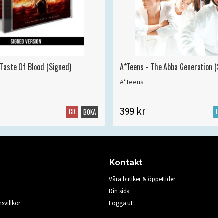
 Taste Of Blood (Signed)
A*Teens - The Abba Generation (S
A*Teens
399 kr
CD
BOKA
Kontakt
Våra butiker & öppettider
Din sida
svillkor
Logga ut