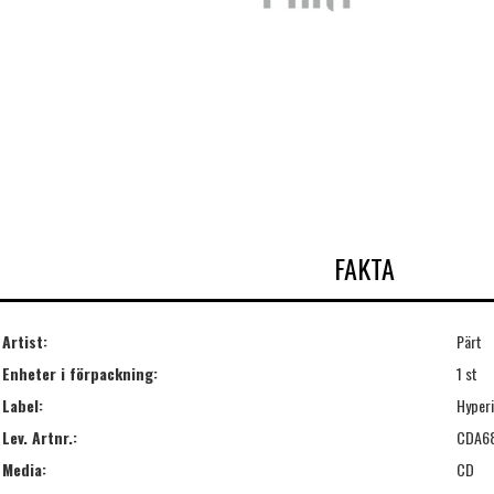
FAKTA
Artist:
Pärt
Enheter i förpackning:
1 st
Label:
Hyper
Lev. Artnr.:
CDA6
Media:
CD