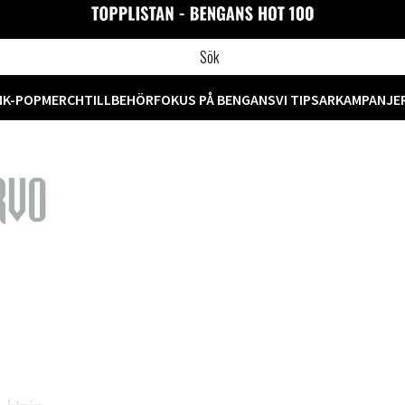
M
K-POP
MERCH
TILLBEHÖR
FOKUS PÅ BENGANS
VI TIPSAR
KAMPANJE