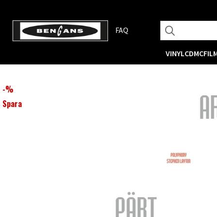
FAQ
VINYL
CD
MC
FIL
-
%
Spara