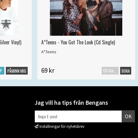
ilver Vinyl)
A*Teens - You Got The Look (Cd Single)
A*Teens
69 kr
LP
CD-Singel
PÅMINN MIG
BOKA
Jag vill ha tips från Bengans
OK
Inställningar för nyhetsbrev