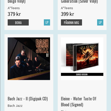
Beige Vinyl)
Generation (Silver Vinyl)
A*Teens
A*Teens
379 kr
399 kr
LP
LP
BOKA
PÅMINN MIG
Bach Jazz - II (Digipak CD)
Eleine - Water Taste Of
Blood (Signed)
Bach Jazz