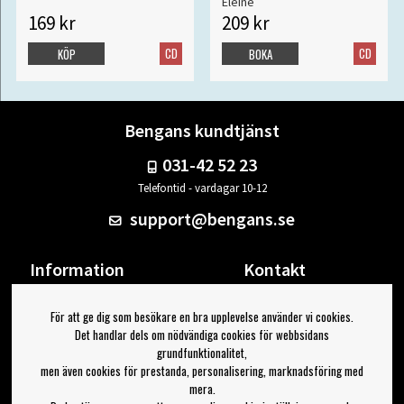
Eleine
169 kr
209 kr
CD
CD
KÖP
BOKA
Bengans kundtjänst
031-42 52 23
Telefontid - vardagar 10-12
support@bengans.se
Information
Kontakt
Ångra Köp
Våra butiker & öppettider
För att ge dig som besökare en bra upplevelse använder vi cookies.
Om Bengans
Din sida
Det handlar dels om nödvändiga cookies för webbsidans
FAQ / Köp- & Leveransvillkor
Logga ut
grundfunktionalitet,
men även cookies för prestanda, personalisering, marknadsföring med
Jag vill ha tips från Bengans
mera.