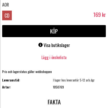
AOR
169
kr
CD
KÖP
Visa butikslager
Lägg i önskelista
Pris och lagerstatus gäller webbshoppen
Leveranstid:
I lager hos leverantör 5-12 arb.dgr
Artnr:
1050769
FAKTA