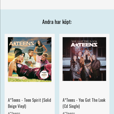
Andra har köpt:
A*Teens - Teen Spirit (Solid
A*Teens - You Got The Look
Beige Vinyl)
(Cd Single)
A*Teens
A*Teens