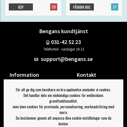
CD
LP
KÖP
PÅMINN MIG
Bengans kundtjänst
031-42 52 23
Telefontid - vardagar 10-12
support@bengans.se
Information
Kontakt
Ångra Köp
Våra butiker & öppettider
För att ge dig som besökare en bra upplevelse använder vi cookies.
Om Bengans
Din sida
Det handlar dels om nödvändiga cookies för webbsidans
FAQ / Köp- & Leveransvillkor
Logga ut
grundfunktionalitet,
men även cookies för prestanda, personalisering, marknadsföring med
Jag vill ha tips från Bengans
mera.
Du bestämmer genom att anpassa dina cookie-inställningar som du
OK
önskar.