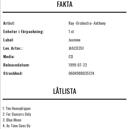
FAKTA
Artist:
Ray -Orchestra- Anthony
Enheter i förpackning:
1 st
Label:
Jasmine
Lev. Artnr.:
JASCD351
Media:
CD
Releasedatum:
1999-07-22
Streckkod:
0604988035124
LÅTLISTA
1. The Honeydripper
2. For Dancers Only
3. Blue Moon
4. As Time Goes By