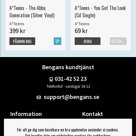
A*Teens - The Abba
A*Teens - You Got The Look
Generation (Silver Vinyl)
(Cd Single)
A*Teens
A*Teens
399 kr
69 kr
LP
CD-Singel
PÅMINN MIG
BOKA
Bengans kundtjänst
031-42 52 23
Telefontid - vardagar 10-12
support@bengans.se
Information
Kontakt
Ångra Köp
Våra butiker & öppettider
För att ge dig som besökare en bra upplevelse använder vi cookies.
Om Bengans
Din sida
Det handlar dels om nödvändiga cookies för webbsidans