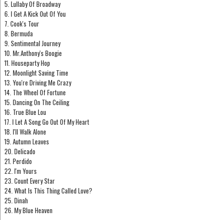
5. Lullaby Of Broadway
6. I Get A Kick Out Of You
7. Cook's Tour
8. Bermuda
9. Sentimental Journey
10. Mr.Anthony's Boogie
11. Houseparty Hop
12. Moonlight Saving Time
13. You're Driving Me Crazy
14. The Wheel Of Fortune
15. Dancing On The Ceiling
16. True Blue Lou
17. I Let A Song Go Out Of My Heart
18. I'll Walk Alone
19. Autumn Leaves
20. Delicado
21. Perdido
22. I'm Yours
23. Count Every Star
24. What Is This Thing Called Love?
25. Dinah
26. My Blue Heaven