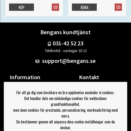
CD
CD
KÖP
BOKA
Bengans kundtjänst
031-42 52 23
Telefontid - vardagar 10-12
support@bengans.se
Information
Kontakt
Ångra Köp
Våra butiker & öppettider
För att ge dig som besökare en bra upplevelse använder vi cookies.
Om Bengans
Din sida
Det handlar dels om nödvändiga cookies för webbsidans
FAQ / Köp- & Leveransvillkor
Logga ut
grundfunktionalitet,
men även cookies för prestanda, personalisering, marknadsföring med
Jag vill ha tips från Bengans
mera.
Du bestämmer genom att anpassa dina cookie-inställningar som du
OK
önskar.