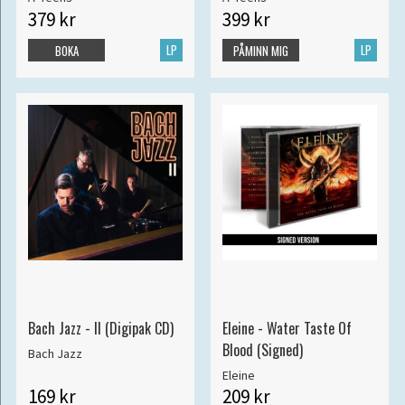
379 kr
399 kr
LP
LP
BOKA
PÅMINN MIG
Bach Jazz - II (Digipak CD)
Eleine - Water Taste Of
Blood (Signed)
Bach Jazz
Eleine
169 kr
209 kr