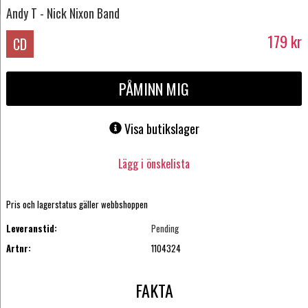
Andy T - Nick Nixon Band
179
kr
CD
PÅMINN MIG
Visa butikslager
Lägg i önskelista
Pris och lagerstatus gäller webbshoppen
Leveranstid:
Pending
Artnr:
1104324
FAKTA