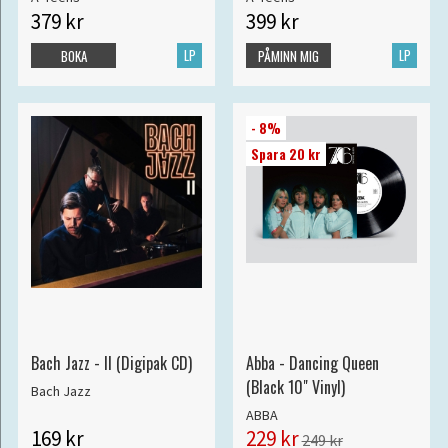
379 kr
399 kr
LP
LP
BOKA
PÅMINN MIG
- 8%
Spara 20 kr
Bach Jazz - II (Digipak CD)
Abba - Dancing Queen
(Black 10" Vinyl)
Bach Jazz
ABBA
169 kr
229 kr
249 kr