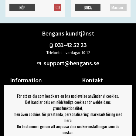
CD
Maxisingel
KÖP
BOKA
Bengans kundtjänst
031-42 52 23
Telefontid - vardagar 10-12
support@bengans.se
Information
Kontakt
Ångra Köp
Våra butiker & öppettider
För att ge dig som besökare en bra upplevelse använder vi cookies.
Om Bengans
Din sida
Det handlar dels om nödvändiga cookies för webbsidans
FAQ / Köp- & Leveransvillkor
Logga ut
grundfunktionalitet,
men även cookies för prestanda, personalisering, marknadsföring med
Jag vill ha tips från Bengans
mera.
Du bestämmer genom att anpassa dina cookie-inställningar som du
OK
önskar.