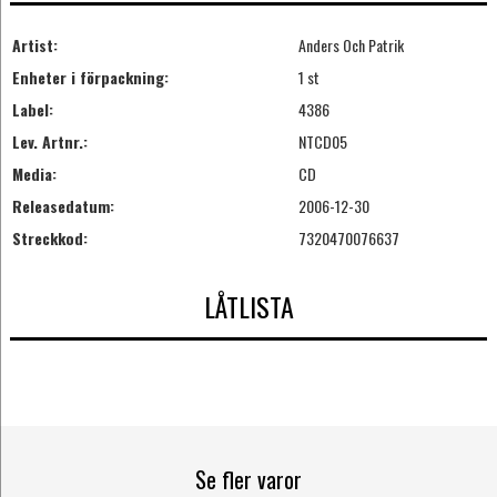
Artist:
Anders Och Patrik
Enheter i förpackning:
1 st
Label:
4386
Lev. Artnr.:
NTCD05
Media:
CD
Releasedatum:
2006-12-30
Streckkod:
7320470076637
LÅTLISTA
Se fler varor