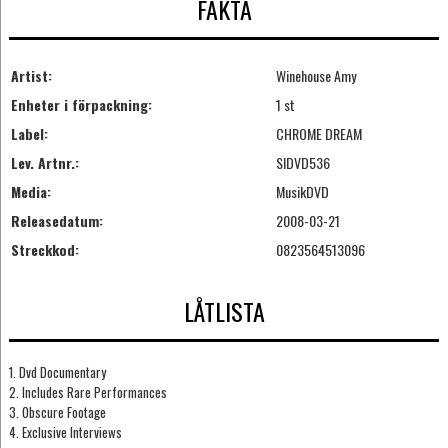
FAKTA
Artist:
Winehouse Amy
Enheter i förpackning:
1 st
Label:
CHROME DREAM
Lev. Artnr.:
SIDVD536
Media:
MusikDVD
Releasedatum:
2008-03-21
Streckkod:
0823564513096
LÅTLISTA
1. Dvd Documentary
2. Includes Rare Performances
3. Obscure Footage
4. Exclusive Interviews