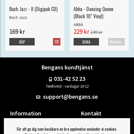
Bach Jazz - II (Digipak CD)
Abba - Dancing Queen
(Black 10" Vinyl)
Bach Jazz
ABBA
169 kr
229 kr
249 kr
CD
Maxisingel
KÖP
BOKA
Bengans kundtjänst
031-42 52 23
Telefontid - vardagar 10-12
support@bengans.se
Information
Kontakt
Ångra Köp
Våra butiker & öppettider
För att ge dig som besökare en bra upplevelse använder vi cookies.
Om Bengans
Din sida