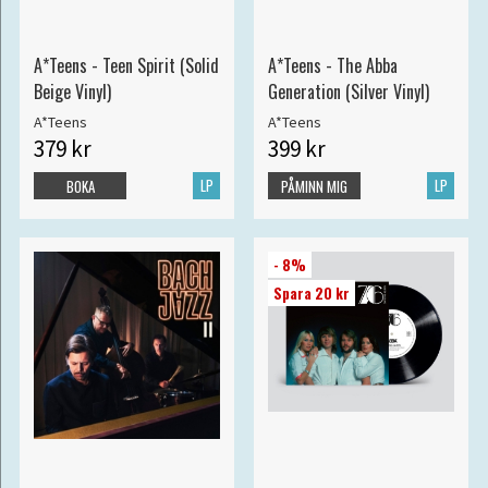
A*Teens - Teen Spirit (Solid
A*Teens - The Abba
Beige Vinyl)
Generation (Silver Vinyl)
A*Teens
A*Teens
379 kr
399 kr
LP
LP
BOKA
PÅMINN MIG
- 8%
Spara 20 kr