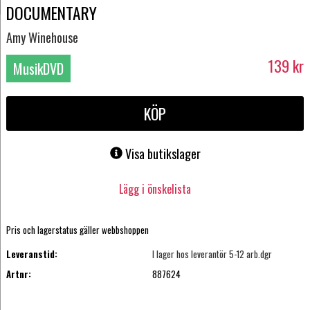
DOCUMENTARY
Amy Winehouse
139
kr
MusikDVD
KÖP
Visa butikslager
Lägg i önskelista
Pris och lagerstatus gäller webbshoppen
Leveranstid:
I lager hos leverantör 5-12 arb.dgr
Artnr:
887624