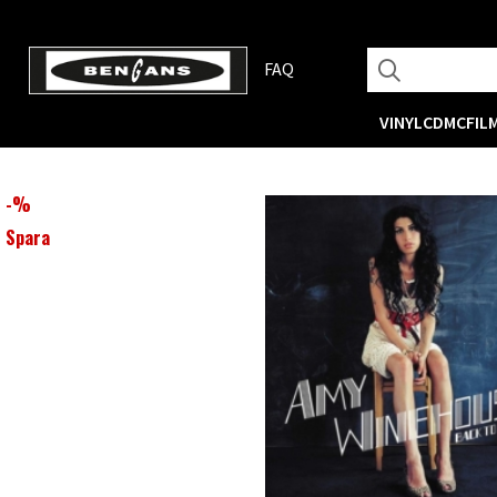
FAQ
VINYL
CD
MC
FIL
-
%
Spara