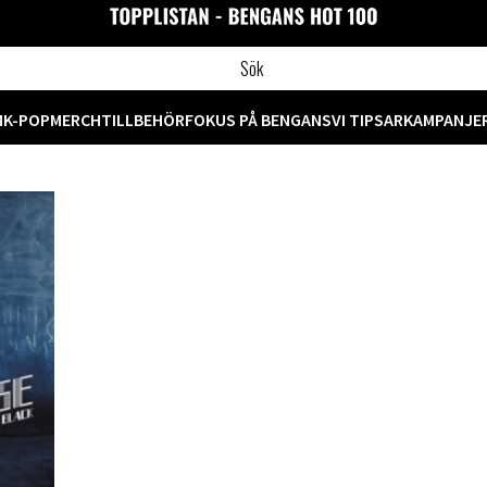
M
K-POP
MERCH
TILLBEHÖR
FOKUS PÅ BENGANS
VI TIPSAR
KAMPANJE