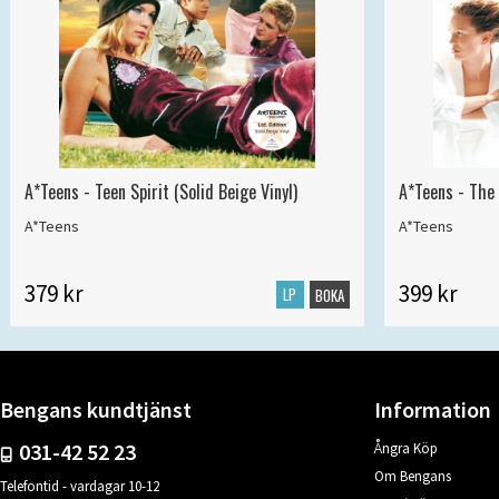
A*Teens - Teen Spirit (Solid Beige Vinyl)
A*Teens - The 
A*Teens
A*Teens
379 kr
399 kr
LP
BOKA
Bengans kundtjänst
Information
031-42 52 23
Ångra Köp
Om Bengans
Telefontid - vardagar 10-12