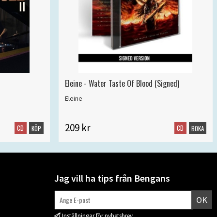
Eleine - Water Taste Of Blood (Signed)
Eleine
209 kr
CD
CD
KÖP
BOKA
Jag vill ha tips från Bengans
OK
Inställningar för nyhetsbrev