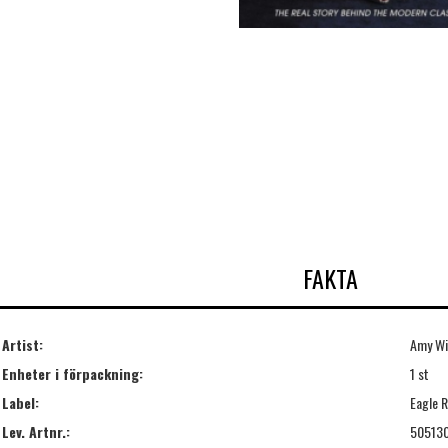
FAKTA
Artist:
Amy Wi
Enheter i förpackning:
1 st
Label:
Eagle R
Lev. Artnr.:
50513