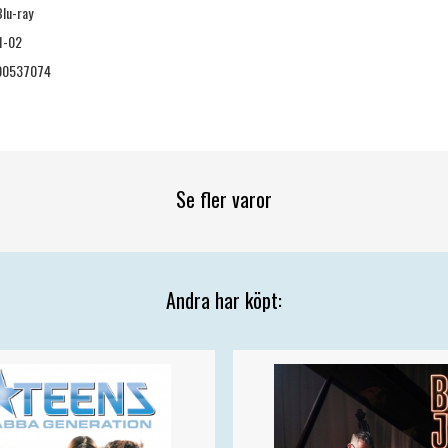
Blu-ray
1-02
00537074
Se fler varor
Andra har köpt: