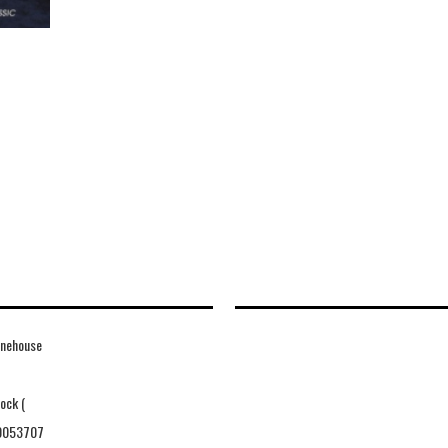
nehouse
ock (
0053707