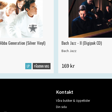
Abba Generation (Silver Vinyl)
Bach Jazz - II (Digipak CD)
Bach Jazz
169 kr
LP
PÅMINN MIG
Kontakt
Våra butiker & öppettider
Din sida