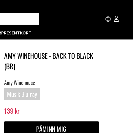
R
PRESENTKORT
AMY WINEHOUSE - BACK TO BLACK
(BR)
Amy Winehouse
Musik Blu-ray
139
kr
PÅMINN MIG