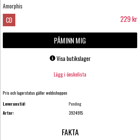
Amorphis
229
kr
CD
PÅMINN MIG
Visa butikslager
Lägg i önskelista
Pris och lagerstatus gäller webbshoppen
Leveranstid:
Pending
Artnr:
3924915
FAKTA