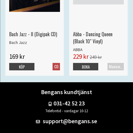
Bach Jazz - II (Digipak CD)
Abba - Dancing Queen
(Black 10" Vinyl)
Bach Jazz
ABBA
169 kr
229 kr
249 kr
CD
Maxisingel
KÖP
BOKA
Bengans kundtjänst
031-42 52 23
Telefontid - vardagar 10-12
support@bengans.se