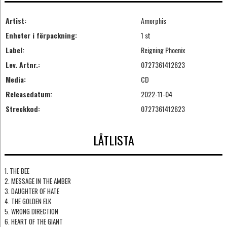
Artist:
Amorphis
Enheter i förpackning:
1 st
Label:
Reigning Phoenix
Lev. Artnr.:
0727361412623
Media:
CD
Releasedatum:
2022-11-04
Streckkod:
0727361412623
LÅTLISTA
1. THE BEE
2. MESSAGE IN THE AMBER
3. DAUGHTER OF HATE
4. THE GOLDEN ELK
5. WRONG DIRECTION
6. HEART OF THE GIANT