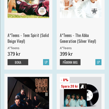
A*Teens - Teen Spirit (Solid
A*Teens - The Abba
Beige Vinyl)
Generation (Silver Vinyl)
A*Teens
A*Teens
379 kr
399 kr
LP
LP
BOKA
PÅMINN MIG
- 8%
Spara 20 kr