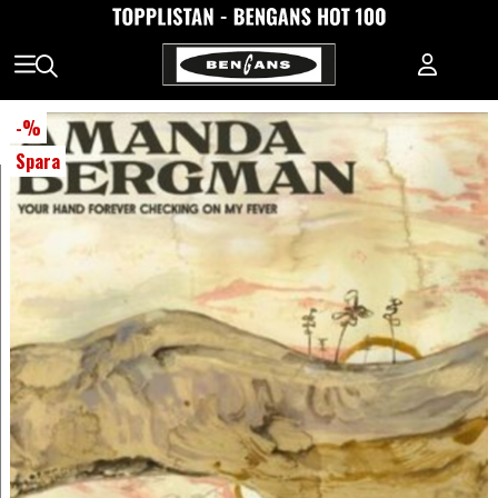
-
%
Spara