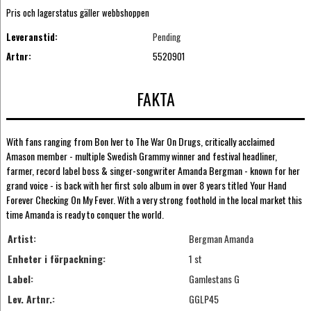
Pris och lagerstatus gäller webbshoppen
Leveranstid:
Pending
Artnr:
5520901
FAKTA
With fans ranging from Bon Iver to The War On Drugs, critically acclaimed
Amason member - multiple Swedish Grammy winner and festival headliner,
farmer, record label boss & singer-songwriter Amanda Bergman - known for her
grand voice - is back with her first solo album in over 8 years titled Your Hand
Forever Checking On My Fever. With a very strong foothold in the local market this
time Amanda is ready to conquer the world.
Artist:
Bergman Amanda
Enheter i förpackning:
1 st
Label:
Gamlestans G
Lev. Artnr.:
GGLP45