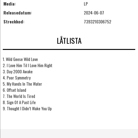
Media:
LP
Releasedatum:
2024-06-07
Streckkod:
7393210306752
LÅTLISTA
1. Wild Geese Wild Love
2. I Love Him Til I Love Him Right
3. Day 2000 Awake
4. Poor Symmetry
5. My Hands In The Water
6. Offset Island
7. The World Is Tired
8. Sign Of A Past Life
9. Thought I Didn’t Wake You Up