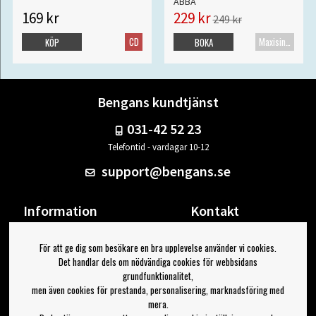
ABBA
169 kr
229 kr
249 kr
CD
Maxisingel
KÖP
BOKA
Bengans kundtjänst
031-42 52 23
Telefontid - vardagar 10-12
support@bengans.se
Information
Kontakt
Ångra Köp
Våra butiker & öppettider
För att ge dig som besökare en bra upplevelse använder vi cookies.
Om Bengans
Din sida
Det handlar dels om nödvändiga cookies för webbsidans
FAQ / Köp- & Leveransvillkor
Logga ut
grundfunktionalitet,
men även cookies för prestanda, personalisering, marknadsföring med
Jag vill ha tips från Bengans
mera.