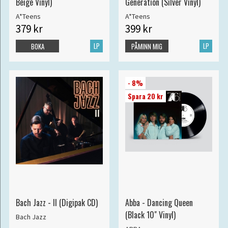
Beige Vinyl)
Generation (Silver Vinyl)
A*Teens
A*Teens
379 kr
399 kr
LP
LP
BOKA
PÅMINN MIG
- 8%
Spara 20 kr
Bach Jazz - II (Digipak CD)
Abba - Dancing Queen
(Black 10" Vinyl)
Bach Jazz