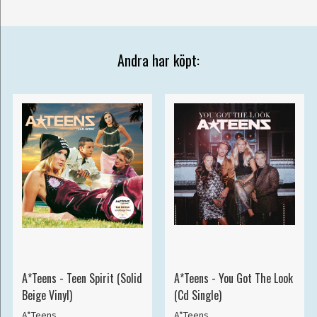
Andra har köpt:
A*Teens - Teen Spirit (Solid
A*Teens - You Got The Look
Beige Vinyl)
(Cd Single)
A*Teens
A*Teens