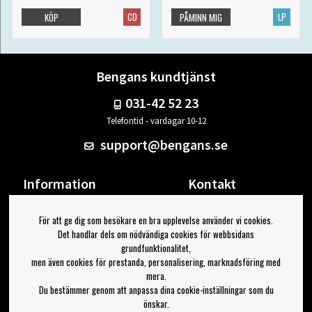
CD
LP
KÖP
PÅMINN MIG
Bengans kundtjänst
031-42 52 23
Telefontid - vardagar 10-12
support@bengans.se
Information
Kontakt
Ångra Köp
Våra butiker & öppettider
För att ge dig som besökare en bra upplevelse använder vi cookies.
Om Bengans
Din sida
Det handlar dels om nödvändiga cookies för webbsidans
FAQ / Köp- & Leveransvillkor
Logga ut
grundfunktionalitet,
men även cookies för prestanda, personalisering, marknadsföring med
Jag vill ha tips från Bengans
mera.
Du bestämmer genom att anpassa dina cookie-inställningar som du
OK
önskar.