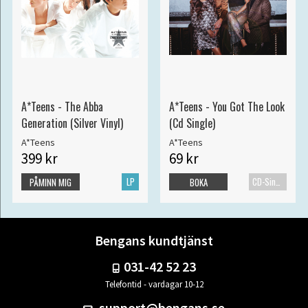
A*Teens - The Abba
A*Teens - You Got The Look
Generation (Silver Vinyl)
(Cd Single)
A*Teens
A*Teens
399 kr
69 kr
LP
CD-Singel
PÅMINN MIG
BOKA
Bengans kundtjänst
031-42 52 23
Telefontid - vardagar 10-12
support@bengans.se