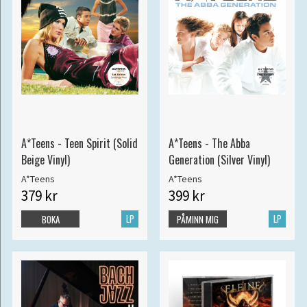
A*Teens - Teen Spirit (Solid
A*Teens - The Abba
Beige Vinyl)
Generation (Silver Vinyl)
A*Teens
A*Teens
379 kr
399 kr
LP
LP
BOKA
PÅMINN MIG