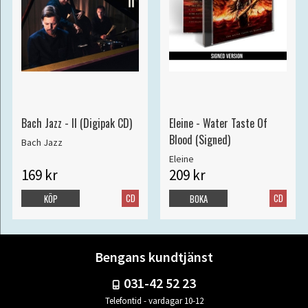
Bach Jazz - II (Digipak CD)
Eleine - Water Taste Of
Blood (Signed)
Bach Jazz
Eleine
169 kr
209 kr
CD
CD
KÖP
BOKA
Bengans kundtjänst
031-42 52 23
Telefontid - vardagar 10-12