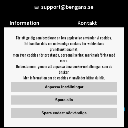
support@bengans.se
Information
Kontakt
Ångra Köp
Våra butiker & öppettider
För att ge dig som besökare en bra upplevelse använder vi cookies.
Om Bengans
Din sida
Det handlar dels om nödvändiga cookies för webbsidans
FAQ / Köp- & Leveransvillkor
Logga ut
grundfunktionalitet,
men även cookies för prestanda, personalisering, marknadsföring med
Jag vill ha tips från Bengans
mera.
Du bestämmer genom att anpassa dina cookie-inställningar som du
OK
önskar.
Mer information om de cookies vi använder
hittar du här
.
Inställningar för nyhetsbrev
Anpassa inställningar
Följ oss på:
Spara alla
Spara endast nödvändiga
Copyright 2023 Bengans E-Handel | Est. 1974