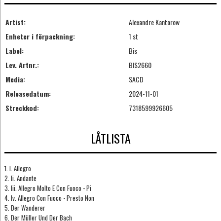
Artist:
Alexandre Kantorow
Enheter i förpackning:
1 st
Label:
Bis
Lev. Artnr.:
BIS2660
Media:
SACD
Releasedatum:
2024-11-01
Streckkod:
7318599926605
LÅTLISTA
1. I. Allegro
2. Ii. Andante
3. Iii. Allegro Molto E Con Fuoco - Pi
4. Iv. Allegro Con Fuoco - Presto Non
5. Der Wanderer
6. Der Müller Und Der Bach