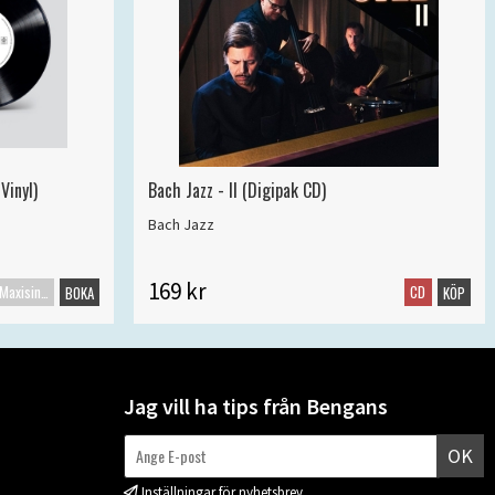
Vinyl)
Bach Jazz - II (Digipak CD)
Bach Jazz
169 kr
Maxisingel
CD
BOKA
KÖP
Jag vill ha tips från Bengans
OK
Inställningar för nyhetsbrev