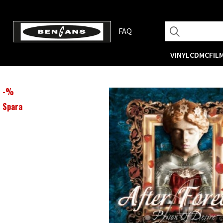
FAQ
VINYL
CD
MC
FIL
-
%
Spara