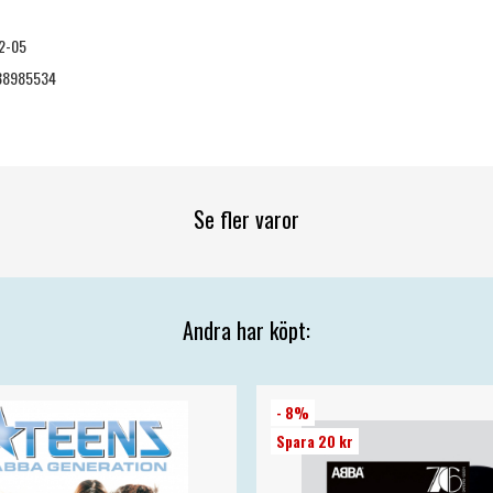
2-05
88985534
Se fler varor
Andra har köpt:
- 8%
Spara 20 kr