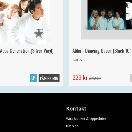
Abba Generation (Silver Vinyl)
Abba - Dancing Queen (Black 10" 
ABBA
229 kr
LP
249 kr
PÅMINN MIG
Kontakt
Våra butiker & öppettider
Din sida