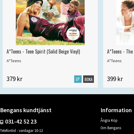
A*Teens - Teen Spirit (Solid Beige Vinyl)
A*Teens - The 
A*Teens
A*Teens
379 kr
399 kr
LP
BOKA
Bengans kundtjänst
Information
031-42 52 23
Ångra Köp
Om Bengans
Telefontid - vardagar 10-12