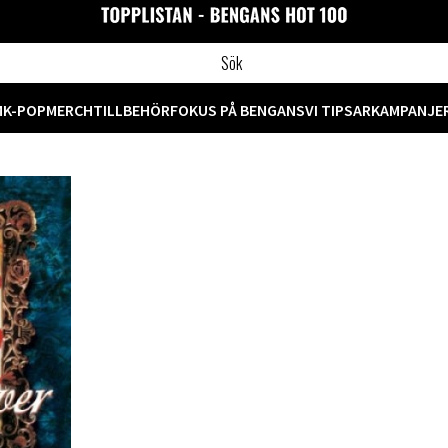
M
K-POP
MERCH
TILLBEHÖR
FOKUS PÅ BENGANS
VI TIPSAR
KAMPANJE