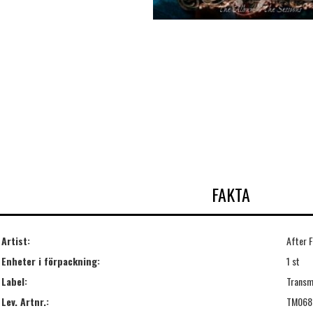
FAKTA
Artist:
After 
Enheter i förpackning:
1 st
Label:
Transm
Lev. Artnr.:
TM068