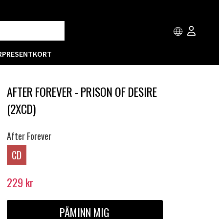
R
PRESENTKORT
AFTER FOREVER - PRISON OF DESIRE
(2XCD)
After Forever
CD
229
kr
PÅMINN MIG