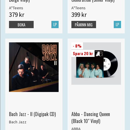
A*Teens
A*Teens
379 kr
399 kr
LP
LP
BOKA
PÅMINN MIG
- 8%
Spara 20 kr
Bach Jazz - II (Digipak CD)
Abba - Dancing Queen
(Black 10" Vinyl)
Bach Jazz
ABBA