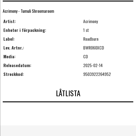
Acrimony - Tumuli Shroomaroom
Artist:
Acrimony
Enheter i förpackning:
1 st
Label:
Roadburn
Lev. Artnr.:
BWR060XCD
Media:
CD
Releasedatum:
2025-02-14
Streckkod:
9503922264952
LÅTLISTA