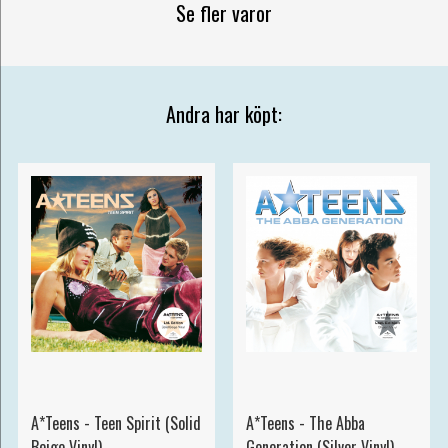
Se fler varor
Andra har köpt:
A*Teens - Teen Spirit (Solid
A*Teens - The Abba
Beige Vinyl)
Generation (Silver Vinyl)