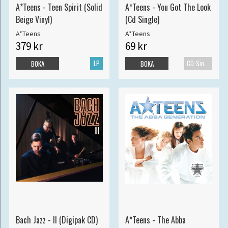
A*Teens - Teen Spirit (Solid
A*Teens - You Got The Look
Beige Vinyl)
(Cd Single)
A*Teens
A*Teens
379 kr
69 kr
LP
CD-Singel
BOKA
BOKA
Bach Jazz - II (Digipak CD)
A*Teens - The Abba