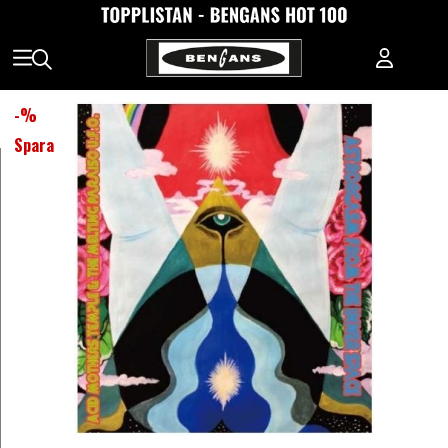
-
%
Spara