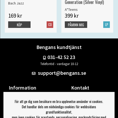
Generation (Silver Vinyl)
Bach Jazz
A*Teens
169 kr
399 kr
CD
LP
KÖP
PÅMINN MIG
Bengans kundtjänst
031-42 52 23
Telefontid - vardagar 10-12
support@bengans.se
Information
Kontakt
Ångra Köp
Våra butiker & öppettider
För att ge dig som besökare en bra upplevelse använder vi cookies.
Om Bengans
Din sida
Det handlar dels om nödvändiga cookies för webbsidans
FAQ / Köp- & Leveransvillkor
Logga ut
grundfunktionalitet,
men även cookies för prestanda, personalisering, marknadsföring med