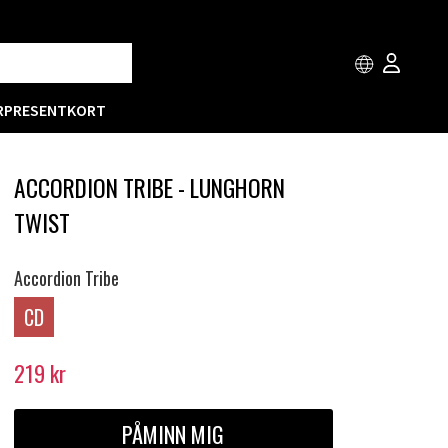
R
PRESENTKORT
ACCORDION TRIBE - LUNGHORN
TWIST
Accordion Tribe
CD
219
kr
PÅMINN MIG