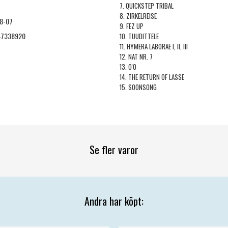
7. QUICKSTEP TRIBAL
8. ZIRKELREISE
8-07
9. FEZ UP
47338920
10. TUUDITTELE
11. HYMERA LABORAE I, II, III
12. NAT NR. 7
13. O'O
14. THE RETURN OF LASSE
15. SOONSONG
Se fler varor
Andra har köpt: