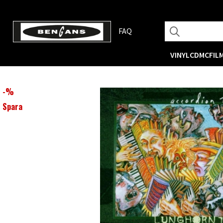
FAQ
VINYL
CD
MC
FIL
-
%
Spara