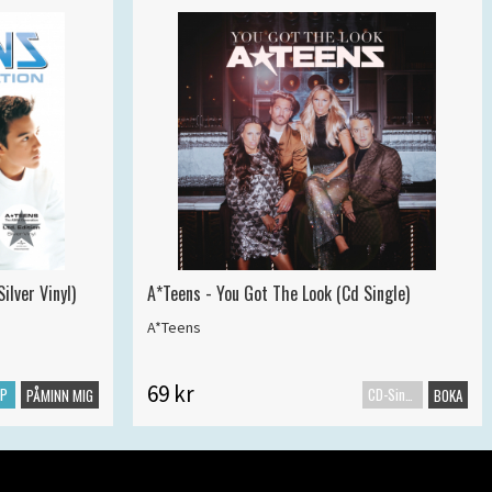
ilver Vinyl)
A*Teens - You Got The Look (Cd Single)
A*Teens
69 kr
LP
CD-Singel
PÅMINN MIG
BOKA