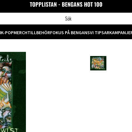
M
K-POP
MERCH
TILLBEHÖR
FOKUS PÅ BENGANS
VI TIPSAR
KAMPANJE