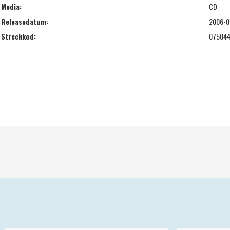
Media:
CD
Releasedatum:
2006-0
Streckkod:
07504