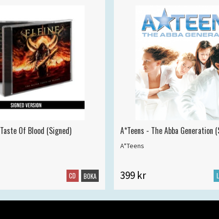
 Taste Of Blood (Signed)
A*Teens - The Abba Generation (S
A*Teens
399 kr
CD
BOKA