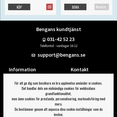
CD
Maxisingel
KÖP
BOKA
Bengans kundtjänst
031-42 52 23
Telefontid - vardagar 10-12
support@bengans.se
Information
Kontakt
Ångra Köp
Våra butiker & öppettider
För att ge dig som besökare en bra upplevelse använder vi cookies.
Om Bengans
Din sida
Det handlar dels om nödvändiga cookies för webbsidans
FAQ / Köp- & Leveransvillkor
Logga ut
grundfunktionalitet,
men även cookies för prestanda, personalisering, marknadsföring med
Jag vill ha tips från Bengans
mera.
Du bestämmer genom att anpassa dina cookie-inställningar som du
OK
önskar.