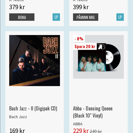
379 kr
399 kr
LP
LP
BOKA
PÅMINN MIG
- 8%
Spara 20 kr
Bach Jazz - II (Digipak CD)
Abba - Dancing Queen
(Black 10" Vinyl)
Bach Jazz
ABBA
169 kr
229 kr
249 kr