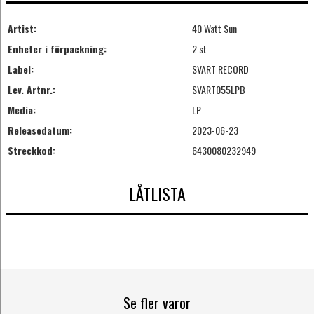
Artist:
40 Watt Sun
Enheter i förpackning:
2 st
Label:
SVART RECORD
Lev. Artnr.:
SVART055LPB
Media:
LP
Releasedatum:
2023-06-23
Streckkod:
6430080232949
LÅTLISTA
Se fler varor