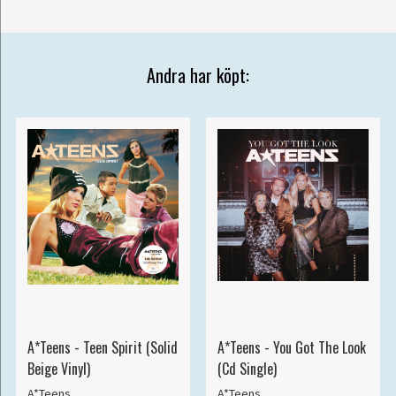
Andra har köpt:
A*Teens - Teen Spirit (Solid
A*Teens - You Got The Look
Beige Vinyl)
(Cd Single)
A*Teens
A*Teens