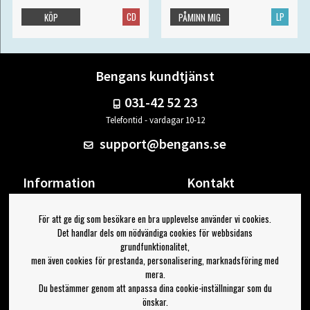
CD
LP
KÖP
PÅMINN MIG
Bengans kundtjänst
031-42 52 23
Telefontid - vardagar 10-12
support@bengans.se
Information
Kontakt
Ångra Köp
Våra butiker & öppettider
För att ge dig som besökare en bra upplevelse använder vi cookies.
Om Bengans
Din sida
Det handlar dels om nödvändiga cookies för webbsidans
FAQ / Köp- & Leveransvillkor
Logga ut
grundfunktionalitet,
men även cookies för prestanda, personalisering, marknadsföring med
Jag vill ha tips från Bengans
mera.
Du bestämmer genom att anpassa dina cookie-inställningar som du
OK
önskar.