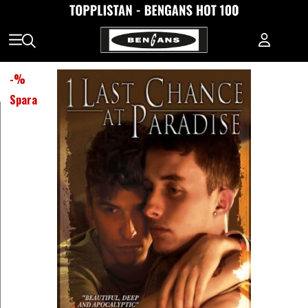
-
%
Spara