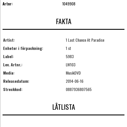
Artnr:
1049908
FAKTA
Artist:
1 Last Chance At Paradise
Enheter i förpackning:
1 st
Label:
5983
Lev. Artnr.:
LW103
Media:
MusikDVD
Releasedatum:
2014-06-16
Streckkod:
0887936807565
LÅTLISTA