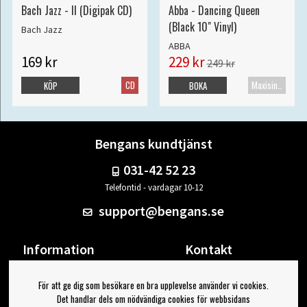
Bach Jazz - II (Digipak CD)
Abba - Dancing Queen
(Black 10" Vinyl)
Bach Jazz
ABBA
169 kr
229 kr
249 kr
CD
Maxisingel
KÖP
BOKA
Bengans kundtjänst
031-42 52 23
Telefontid - vardagar 10-12
support@bengans.se
Information
Kontakt
Ångra Köp
Våra butiker & öppettider
För att ge dig som besökare en bra upplevelse använder vi cookies.
Om Bengans
Din sida
Det handlar dels om nödvändiga cookies för webbsidans
FAQ / Köp- & Leveransvillkor
Logga ut