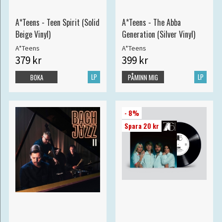
A*Teens - Teen Spirit (Solid
A*Teens - The Abba
Beige Vinyl)
Generation (Silver Vinyl)
A*Teens
A*Teens
379 kr
399 kr
LP
LP
BOKA
PÅMINN MIG
- 8%
Spara 20 kr