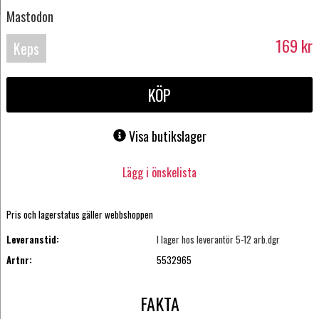
Mastodon
169
kr
Keps
KÖP
Visa butikslager
Lägg i önskelista
Pris och lagerstatus gäller webbshoppen
Leveranstid:
I lager hos leverantör 5-12 arb.dgr
Artnr:
5532965
FAKTA