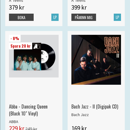
A*Teens
A*Teens
379 kr
399 kr
LP
LP
BOKA
PÅMINN MIG
- 8%
Spara 20 kr
Abba - Dancing Queen
Bach Jazz - II (Digipak CD)
(Black 10" Vinyl)
Bach Jazz
ABBA
229 kr
169 kr
249 kr