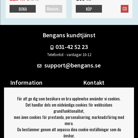
Maxisingel
CD
BOKA
KÖP
Bengans kundtjänst
031-42 52 23
Telefontid - vardagar 10-12
support@bengans.se
Information
Kontakt
Ångra Köp
Våra butiker & öppettider
För att ge dig som besökare en bra upplevelse använder vi cookies.
Om Bengans
Din sida
Det handlar dels om nödvändiga cookies för webbsidans
FAQ / Köp- & Leveransvillkor
Logga ut
grundfunktionalitet,
men även cookies för prestanda, personalisering, marknadsföring med
Jag vill ha tips från Bengans
mera.
Du bestämmer genom att anpassa dina cookie-inställningar som du
OK
önskar.