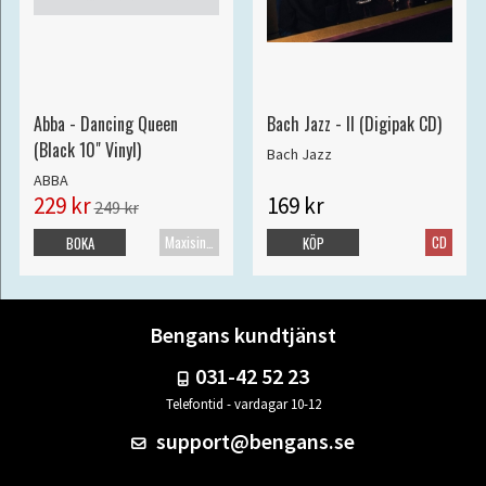
Abba - Dancing Queen
Bach Jazz - II (Digipak CD)
(Black 10" Vinyl)
Bach Jazz
ABBA
229 kr
169 kr
249 kr
Maxisingel
CD
BOKA
KÖP
Bengans kundtjänst
031-42 52 23
Telefontid - vardagar 10-12
support@bengans.se