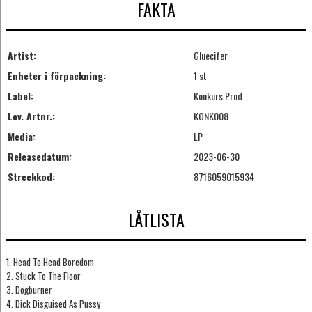
FAKTA
Artist:
Gluecifer
Enheter i förpackning:
1 st
Label:
Konkurs Prod
Lev. Artnr.:
KONK008
Media:
LP
Releasedatum:
2023-06-30
Streckkod:
8716059015934
LÅTLISTA
1. Head To Head Boredom
2. Stuck To The Floor
3. Dogburner
4. Dick Disguised As Pussy