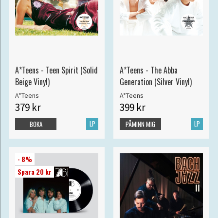
A*Teens - Teen Spirit (Solid
A*Teens - The Abba
Beige Vinyl)
Generation (Silver Vinyl)
A*Teens
A*Teens
379 kr
399 kr
LP
LP
BOKA
PÅMINN MIG
- 8%
Spara 20 kr