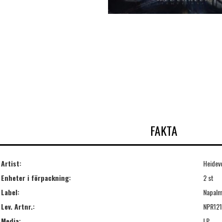
FAKTA
Artist:
Heidev
Enheter i förpackning:
2 st
Label:
Napalm
Lev. Artnr.:
NPR121
Media:
LP