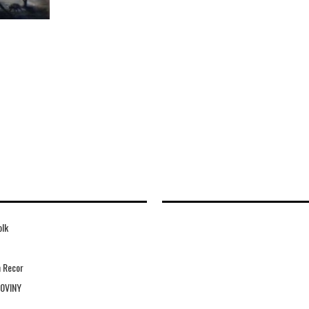
olk
 Recor
0VINY