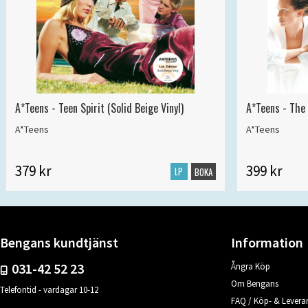
A*Teens - Teen Spirit (Solid Beige Vinyl)
A*Teens - The 
A*Teens
A*Teens
379 kr
399 kr
LP
BOKA
Bengans kundtjänst
Information
031-42 52 23
Ångra Köp
Om Bengans
Telefontid - vardagar 10-12
FAQ / Köp- & Leveran