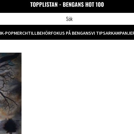
M
K-POP
MERCH
TILLBEHÖR
FOKUS PÅ BENGANS
VI TIPSAR
KAMPANJE