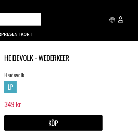
R
PRESENTKORT
HEIDEVOLK - WEDERKEER
Heidevolk
LP
349
kr
KÖP