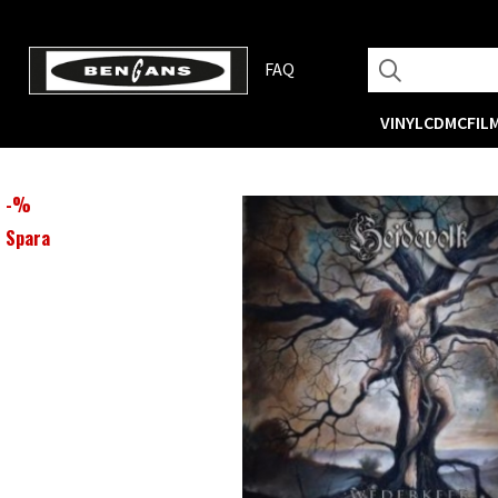
FAQ
VINYL
CD
MC
FIL
-
%
Spara