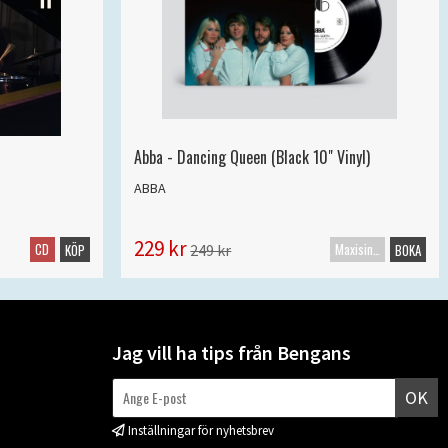
Abba - Dancing Queen (Black 10" Vinyl)
ABBA
229 kr
CD
Maxisingel
249 kr
KÖP
BOKA
Jag vill ha tips från Bengans
OK
Inställningar för nyhetsbrev