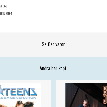
02-24
88172894
Se fler varor
Andra har köpt: