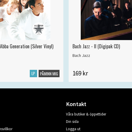
Abba Generation (Silver Vinyl)
Bach Jazz - II (Digipak CD)
Bach Jazz
169 kr
LP
PÅMINN MIG
Kontakt
Våra butiker & öppettider
Din sida
svillkor
Logga ut