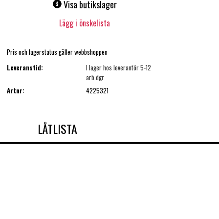
Visa butikslager
Lägg i önskelista
Pris och lagerstatus gäller webbshoppen
Leveranstid:
I lager hos leverantör 5-12
arb.dgr
Artnr:
4225321
LÅTLISTA