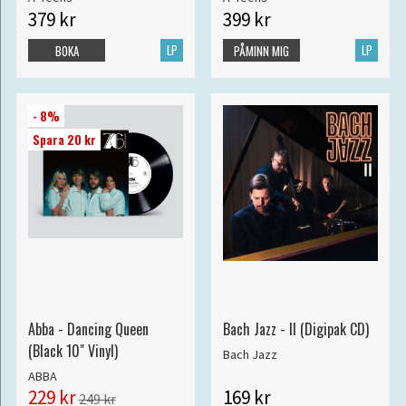
379 kr
399 kr
LP
LP
BOKA
PÅMINN MIG
- 8%
Spara 20 kr
Abba - Dancing Queen
Bach Jazz - II (Digipak CD)
(Black 10" Vinyl)
Bach Jazz
ABBA
229 kr
169 kr
249 kr