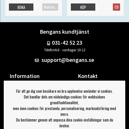
Maxisingel
CD
BOKA
KÖP
Bengans kundtjänst
031-42 52 23
Telefontid - vardagar 10-12
support@bengans.se
Information
Kontakt
Ångra Köp
Våra butiker & öppettider
För att ge dig som besökare en bra upplevelse använder vi cookies.
Om Bengans
Din sida
Det handlar dels om nödvändiga cookies för webbsidans
FAQ / Köp- & Leveransvillkor
Logga ut
grundfunktionalitet,
men även cookies för prestanda, personalisering, marknadsföring med
Jag vill ha tips från Bengans
mera.
Du bestämmer genom att anpassa dina cookie-inställningar som du
OK
önskar.