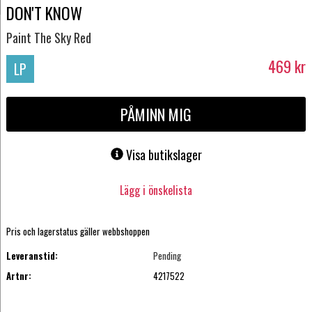
DON'T KNOW
Paint The Sky Red
469
kr
LP
PÅMINN MIG
Visa butikslager
Lägg i önskelista
Pris och lagerstatus gäller webbshoppen
Leveranstid:
Pending
Artnr:
4217522