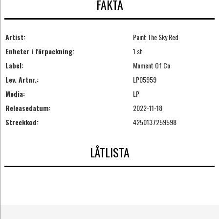
FAKTA
Artist:
Paint The Sky Red
Enheter i förpackning:
1 st
Label:
Moment Of Co
Lev. Artnr.:
LP05959
Media:
LP
Releasedatum:
2022-11-18
Streckkod:
4250137259598
LÅTLISTA