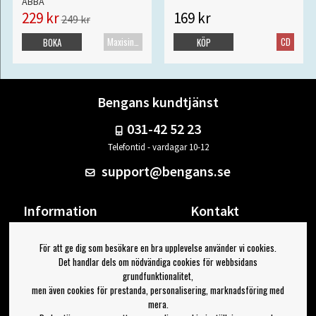
ABBA
229 kr
169 kr
249 kr
Maxisingel
CD
BOKA
KÖP
Bengans kundtjänst
031-42 52 23
Telefontid - vardagar 10-12
support@bengans.se
Information
Kontakt
Ångra Köp
Våra butiker & öppettider
För att ge dig som besökare en bra upplevelse använder vi cookies.
Om Bengans
Din sida
Det handlar dels om nödvändiga cookies för webbsidans
FAQ / Köp- & Leveransvillkor
Logga ut
grundfunktionalitet,
men även cookies för prestanda, personalisering, marknadsföring med
Jag vill ha tips från Bengans
mera.