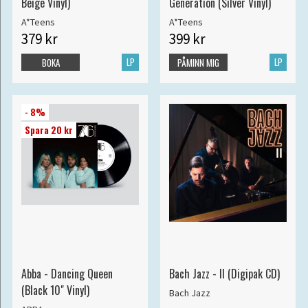
Beige Vinyl)
Generation (Silver Vinyl)
A*Teens
A*Teens
379 kr
399 kr
LP
LP
BOKA
PÅMINN MIG
- 8%
Spara 20 kr
Abba - Dancing Queen
Bach Jazz - II (Digipak CD)
(Black 10" Vinyl)
Bach Jazz